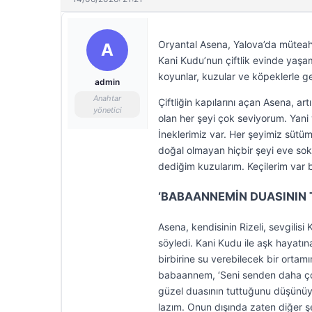
Oryantal Asena, Yalova’da müteahhit
A
Kani Kudu’nun çiftlik evinde ya
koyunlar, kuzular ve köpeklerle geç
admin
Anahtar
Çiftliğin kapılarını açan Asena, a
yönetici
olan her şeyi çok seviyorum. Yani
İneklerimiz var. Her şeyimiz sütü
doğal olmayan hiçbir şeyi eve so
dediğim kuzularım. Keçilerim var b
‘BABAANNEMİN DUASININ
Asena, kendisinin Rizeli, sevgilisi
söyledi. Kani Kudu ile aşk hayatı
birbirine su verebilecek bir ortam
babaannem, ‘Seni senden daha çok
güzel duasının tuttuğunu düşünüy
lazım. Onun dışında zaten diğer ş