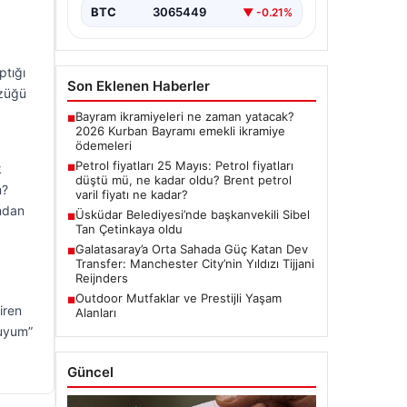
BTC
3065449
▼ -0.21%
ptığı
Son Eklenen Haberler
üzüğü
Bayram ikramiyeleri ne zaman yatacak?
■
2026 Kurban Bayramı emekli ikramiye
ödemeleri
Petrol fiyatları 25 Mayıs: Petrol fiyatları
k
■
düştü mü, ne kadar oldu? Brent petrol
m?
varil fiyatı ne kadar?
ondan
Üsküdar Belediyesi’nde başkanvekili Sibel
■
Tan Çetinkaya oldu
Galatasaray’a Orta Sahada Güç Katan Dev
■
Transfer: Manchester City’nin Yıldızı Tijjani
Reijnders
Outdoor Mutfaklar ve Prestijli Yaşam
■
iren
Alanları
luyum”
Güncel