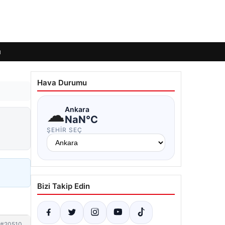
ı
Hava Durumu
☁
Ankara
NaN°C
ŞEHIR SEÇ
Bizi Takip Edin
#20510