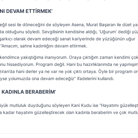
NI DEVAM ETTİRMEK’
değil sesi ile döneceğini de söyleyen Asena, Murat Başaran ile düet ya
da olduğunu söyledi. Sevgilisinin kendisine aldığı, ‘Uğurum’ dediği y
arkıcı olarak devam edeceği sanat kariyerinde de yüzüğünün uğur
, “Amacım, sahne kadınlığını devam ettirmek.
kendimce yakıştığıma inanıyorum. Oraya çıktığım zaman kendimi ço
nu hissediyorum. Program değil. Hani bu hazırlıklarımda ne yapmışı
iran’da hani derler ya ne var ne yok çıktı ortaya. Öyle bir program 
iyse yolumuzda ona devam edeceğiz” ifadelerini kullandı.
 KADINLA BERABERİM’
n büyük mutluluk duyduğunu söyleyen Kani Kudu ise “Hayatımı güzelleşt
kadar hayatımı güzelleştirecek olan kadınla beraberim ve çok mut