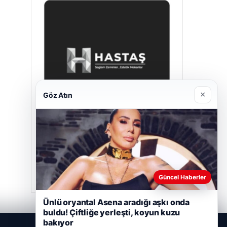
×
Göz Atın
Hastaş Beton
26/05/2026
Güncel Haberler
Ünlü oryantal Asena aradığı aşkı onda
buldu! Çiftliğe yerleşti, koyun kuzu
bakıyor