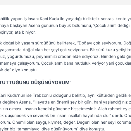
lik yapan iş insanı Kani Kudu ile yaşadığı birliktelik sonrası kente ye
şamaya başlayan Asena gününün büyük bölümünü, ‘Çocuklarım’ dediği
iriyor, ata biniyor.
rtık doğal bir yaşam sürdüğünü belirterek, “Doğayı çok seviyorum. Doğ
 yaşamımda doğal olan her şeyi çok seviyorum. Bir sürü kuzu yetiştird
müz, yoğurdumuzu, peynirimizi oradan elde ediyoruz. Elimden geldiği
kmamaya çalışıyorum. Çocuklarım bana mutluluk veriyor yani çocukla
ir de” diye konuştu.
 TUTTUĞUNU DÜŞÜNÜYORUM’
 Kani Kudu’nun ise Trabzonlu olduğunu belirtip, aynı kültürden geldikler
na değinen Asena, “Hayatta en önemli şey bir gün, hani yaşlandığınız
ınızın olması. İnsanın kendini güvende hissetmesidir. Allah rahmet eyle
 düşünecek ve sevecek bir insan inşallah hayatında olur’ derdi. On
orum. Önemli olan saygı, kıymet, değer. Değerli olan her şeyi korum
eyler bizi tamamlayıcı diye düşünüyorum” diye konuştu.