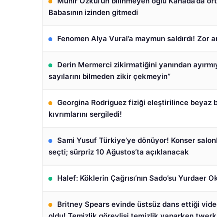
Münir Özkul’un bilinmeyen oğlu Kanada’da ort
Babasının izinden gitmedi
Fenomen Alya Vural’a maymun saldırdı! Zor a
Derin Mermerci zikirmatiğini yanından ayırmı
sayılarını bilmeden zikir çekmeyin”
Georgina Rodriguez fiziği eleştirilince beyaz bi
kıvrımlarını sergiledi!
Sami Yusuf Türkiye’ye dönüyor! Konser salonl
seçti; sürpriz 10 Ağustos’ta açıklanacak
Halef: Köklerin Çağrısı’nın Sado’su Yurdaer O
Britney Spears evinde üstsüz dans ettiği vi
oldu! Temizlik görevlisi temizlik yaparken twerk