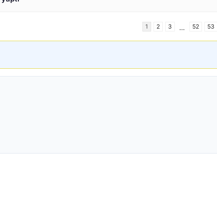
1
2
3
52
53
…