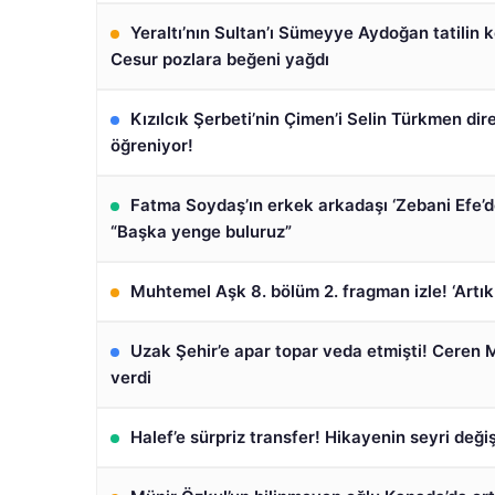
Yeraltı’nın Sultan’ı Sümeyye Aydoğan tatilin k
Cesur pozlara beğeni yağdı
Kızılcık Şerbeti’nin Çimen’i Selin Türkmen dir
öğreniyor!
Fatma Soydaş’ın erkek arkadaşı ‘Zebani Efe’d
“Başka yenge buluruz”
Muhtemel Aşk 8. bölüm 2. fragman izle! ‘Artı
Uzak Şehir’e apar topar veda etmişti! Ceren 
verdi
Halef’e sürpriz transfer! Hikayenin seyri deği