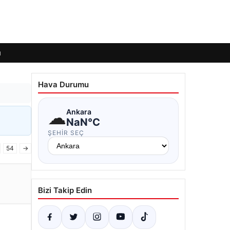
ı
Hava Durumu
☁
Ankara
NaN°C
ŞEHIR SEÇ
54
→
Bizi Takip Edin