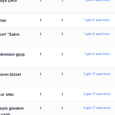
aya çıktı!
1
1
nlar
1
1
1 gün 6 saat önce
yor! “Sakın
1
1
1 gün 6 saat önce
kinisini giyip
1
1
1 gün 6 saat önce
arını bizzat
1
1
2 gün 17 saat önce
kur oldu
1
1
2 gün 17 saat önce
deoyla gündem
1
1
2 gün 17 saat önce
 yaptı