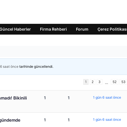
Güncel Haberler
Firma Rehberi
Forum
Çerez Politikas
 6 saat önce
tarihinde güncellendi.
1
2
3
52
53
…
adı! Bikinili
1
1
1 gün 6 saat önce
ı gündemde
1
1
1 gün 6 saat önce