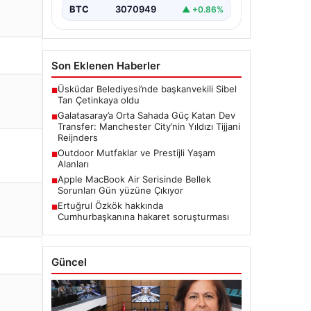
özellikle…
BTC
3070949
▲ +0.86%
Son Eklenen Haberler
Üsküdar Belediyesi’nde başkanvekili Sibel
■
Tan Çetinkaya oldu
Galatasaray’a Orta Sahada Güç Katan Dev
■
Transfer: Manchester City’nin Yıldızı Tijjani
Reijnders
Outdoor Mutfaklar ve Prestijli Yaşam
■
Alanları
Apple MacBook Air Serisinde Bellek
■
Sorunları Gün yüzüne Çıkıyor
Ertuğrul Özkök hakkında
■
Cumhurbaşkanına hakaret soruşturması
Güncel