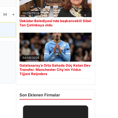
05/08/2026
54
→
Üsküdar Belediyesi’nde başkanvekili Sibel
Tan Çetinkaya oldu
04/08/2026
Galatasaray’a Orta Sahada Güç Katan Dev
Transfer: Manchester City’nin Yıldızı
Tijjani Reijnders
Son Eklenen Firmalar