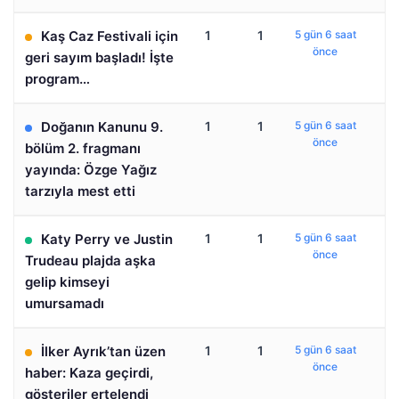
Kaş Caz Festivali için
1
1
5 gün 6 saat
önce
geri sayım başladı! İşte
program…
Doğanın Kanunu 9.
1
1
5 gün 6 saat
önce
bölüm 2. fragmanı
yayında: Özge Yağız
tarzıyla mest etti
Katy Perry ve Justin
1
1
5 gün 6 saat
önce
Trudeau plajda aşka
gelip kimseyi
umursamadı
İlker Ayrık’tan üzen
1
1
5 gün 6 saat
önce
haber: Kaza geçirdi,
gösteriler ertelendi