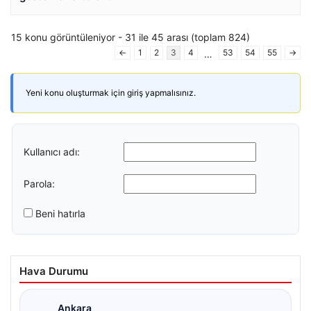
15 konu görüntüleniyor - 31 ile 45 arası (toplam 824)
←
1
2
3
4
53
54
55
→
…
Yeni konu oluşturmak için giriş yapmalısınız.
Kullanıcı adı:
Parola:
Beni hatırla
Hava Durumu
Ankara