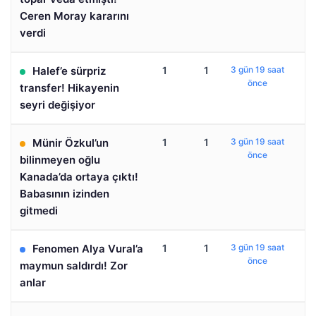
Ceren Moray kararını
verdi
Halef’e sürpriz
1
1
3 gün 19 saat
önce
transfer! Hikayenin
seyri değişiyor
Münir Özkul’un
1
1
3 gün 19 saat
önce
bilinmeyen oğlu
Kanada’da ortaya çıktı!
Babasının izinden
gitmedi
Fenomen Alya Vural’a
1
1
3 gün 19 saat
önce
maymun saldırdı! Zor
anlar