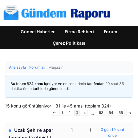
Güncel Haberler
Firma Rehberi
Forum
Çerez Politikası
Ana sayfa
›
Forumlar
›
Magazin
Bu forum 824 konu içeriyor ve en son
admin
tarafından
20 saat 35
dakika önce
tarihinde güncellendi.
15 konu görüntüleniyor - 31 ile 45 arası (toplam 824)
←
1
2
3
4
53
54
55
→
…
Uzak Şehir’e apar
1
1
3 gün 19 saat
önce
topar veda etmişti!