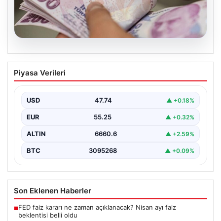
07.08.2026
Bayram ikramiyeleri ne zaman yatacak?
Piyasa Verileri
2026 Kurban Bayramı emekli ikramiye
ödemeleri
USD
47.74
▲ +0.18%
EUR
55.25
▲ +0.32%
ALTIN
6660.6
▲ +2.59%
BTC
3095268
▲ +0.09%
Son Eklenen Haberler
FED faiz kararı ne zaman açıklanacak? Nisan ayı faiz
■
beklentisi belli oldu