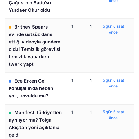
önce
Çağrısı’nın Sado’su
Yurdaer Okur oldu
Britney Spears
1
1
5 gün 6 saat
önce
evinde üstsüz dans
ettiği videoyla gündem
oldu! Temizlik görevlisi
temizlik yaparken
twerk yaptı
Ece Erken Gel
1
1
5 gün 6 saat
önce
Konuşalım’da neden
yok, kovuldu mu?
Manifest Türkiye’den
1
1
5 gün 6 saat
önce
ayrılıyor mu? Tolga
Akış’tan yeni açıklama
geldi