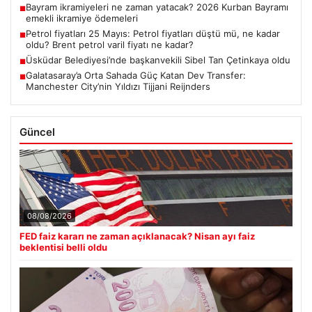
Bayram ikramiyeleri ne zaman yatacak? 2026 Kurban Bayramı
■
emekli ikramiye ödemeleri
Petrol fiyatları 25 Mayıs: Petrol fiyatları düştü mü, ne kadar
■
oldu? Brent petrol varil fiyatı ne kadar?
Üsküdar Belediyesi’nde başkanvekili Sibel Tan Çetinkaya oldu
■
Galatasaray’a Orta Sahada Güç Katan Dev Transfer:
■
Manchester City’nin Yıldızı Tijjani Reijnders
Güncel
08/08/2026
FED faiz kararı ne zaman açıklanacak? Nisan ayı faiz
beklentisi belli oldu