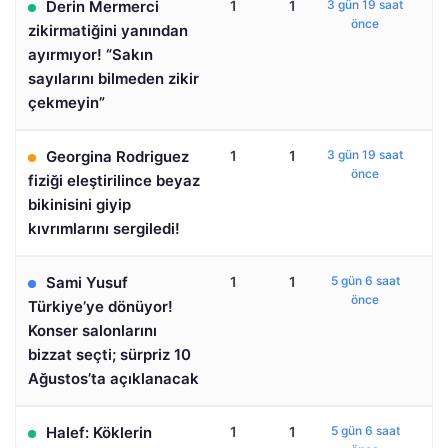
Derin Mermerci
1
1
3 gün 19 saat
önce
zikirmatiğini yanından
ayırmıyor! “Sakın
sayılarını bilmeden zikir
çekmeyin”
Georgina Rodriguez
1
1
3 gün 19 saat
önce
fiziği eleştirilince beyaz
bikinisini giyip
kıvrımlarını sergiledi!
Sami Yusuf
1
1
5 gün 6 saat
önce
Türkiye’ye dönüyor!
Konser salonlarını
bizzat seçti; sürpriz 10
Ağustos’ta açıklanacak
Halef: Köklerin
1
1
5 gün 6 saat