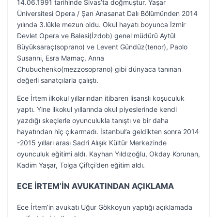
14.06.1991 tarihinde Sivas’ta doğmuştur. Yaşar
Üniversitesi Opera / Şan Anasanat Dalı Bölümünden 2014
yılında 3.lükle mezun oldu. Okul hayatı boyunca İzmir
Devlet Opera ve Balesi(İzdob) genel müdürü Aytül
Büyüksaraç(soprano) ve Levent Gündüz(tenor), Paolo
Susanni, Esra Mamaç, Anna
Chubuchenko(mezzosoprano) gibi dünyaca tanınan
değerli sanatçılarla çalıştı.
Ece İrtem ilkokul yıllarından itibaren lisanslı koşuculuk
yaptı. Yine ilkokul yıllarında okul piyeslerinde kendi
yazdığı skeçlerle oyunculukla tanıştı ve bir daha
hayatından hiç çıkarmadı. İstanbul’a geldikten sonra 2014
-2015 yılları arası Sadri Alışık Kültür Merkezinde
oyunculuk eğitimi aldı. Kayhan Yıldızoğlu, Okday Korunan,
Kadim Yaşar, Tolga Çiftçi’den eğitim aldı.
ECE İRTEM’İN AVUKATINDAN AÇIKLAMA
Ece İrtem’in avukatı Uğur Gökkoyun yaptığı açıklamada