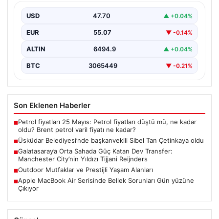
USD
47.70
▲ +0.04%
EUR
55.07
▼ -0.14%
ALTIN
6494.9
▲ +0.04%
BTC
3065449
▼ -0.21%
Son Eklenen Haberler
Petrol fiyatları 25 Mayıs: Petrol fiyatları düştü mü, ne kadar
■
oldu? Brent petrol varil fiyatı ne kadar?
Üsküdar Belediyesi’nde başkanvekili Sibel Tan Çetinkaya oldu
■
Galatasaray’a Orta Sahada Güç Katan Dev Transfer:
■
Manchester City’nin Yıldızı Tijjani Reijnders
Outdoor Mutfaklar ve Prestijli Yaşam Alanları
■
Apple MacBook Air Serisinde Bellek Sorunları Gün yüzüne
■
Çıkıyor