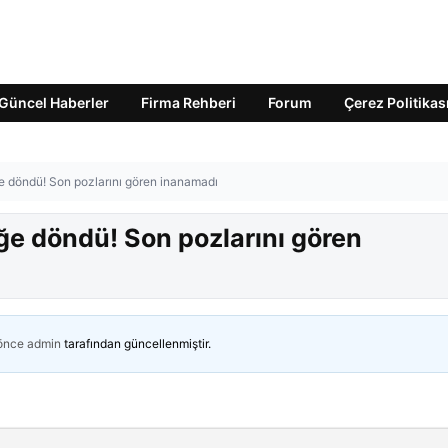
Güncel Haberler
Firma Rehberi
Forum
Çerez Politikas
ğe döndü! Son pozlarını gören inanamadı
ğe döndü! Son pozlarını gören
 önce
admin
tarafından güncellenmiştir.