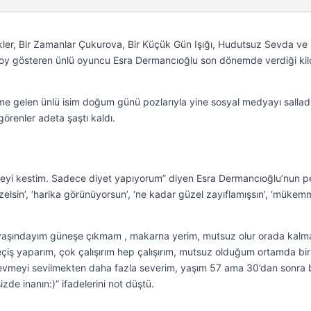
kler, Bir Zamanlar Çukurova, Bir Küçük Gün Işığı, Hudutsuz Sevda ve
 boy gösteren ünlü oyuncu Esra Dermancıoğlu son dönemde verdiği kilo
me gelen ünlü isim doğum günü pozlarıyla yine sosyal medyayı sallad
 görenler adeta şaştı kaldı.
eyi kestim. Sadece diyet yapıyorum” diyen Esra Dermancıoğlu’nun p
zelsin’, ‘harika görünüyorsun’, ‘ne kadar güzel zayıflamışsın’, ‘mükemm
 yaşındayım güneşe çıkmam , makarna yerim, mutsuz olur orada kalm
eçiş yaparım, çok çalışırım hep çalışırım, mutsuz olduğum ortamda bir
vmeyi sevilmekten daha fazla severim, yaşım 57 ama 30’dan sonra b
de inanın:)” ifadelerini not düştü.