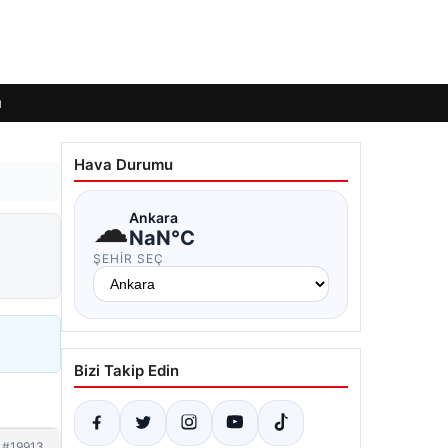
ı
Hava Durumu
☁
Ankara
NaN°C
ŞEHIR SEÇ
Bizi Takip Edin
#19913