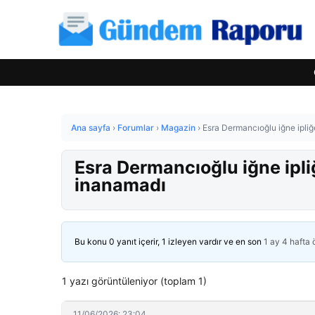
Ana sayfa
›
Forumlar
›
Magazin
›
Esra Dermancıoğlu iğne ipli
Esra Dermancıoğlu iğne ipli
inanamadı
Bu konu 0 yanıt içerir, 1 izleyen vardır ve en son
1 ay 4 hafta
1 yazı görüntüleniyor (toplam 1)
11/06/2026: 23:04