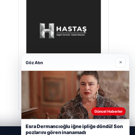
×
Göz Atın
Hastaş Beton
26/05/2026
Güncel Haberler
Esra Dermancıoğlu iğne ipliğe döndü! Son
pozlarını gören inanamadı