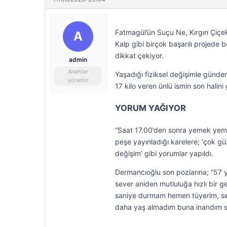
Fatmagül’ün Suçu Ne, Kırgın Çiçe
A
Kalp gibi birçok başarılı projede
dikkat çekiyor.
admin
Anahtar
Yaşadığı fiziksel değişimle günde
yönetici
17 kilo veren ünlü ismin son halini
YORUM YAĞIYOR
“Saat 17.00’den sonra yemek yem
peşe yayınladığı karelere; ‘çok gü
değişim’ gibi yorumlar yapıldı.
Dermancıoğlu son pozlarına; ”57
sever aniden mutluluğa hızlı bir g
saniye durmam hemen tüyerim, se
daha yaş almadım buna inandım siz