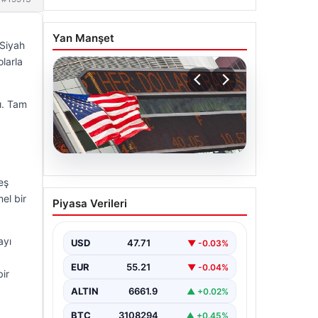
Yan Manşet
 Siyah
larla
ı. Tam
08.08.2026
eş
FED faiz kararı ne zaman
el bir
Piyasa Verileri
açıklanacak? Nisan ayı
faiz beklentisi belli oldu
ayı
USD
47.71
▼ -0.03%
EUR
55.21
▼ -0.04%
ir
ALTIN
6661.9
▲ +0.02%
BTC
3108294
▲ +0.45%