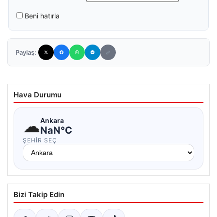
Beni hatırla
Paylaş:
Hava Durumu
☁
Ankara
NaN°C
ŞEHIR SEÇ
Bizi Takip Edin