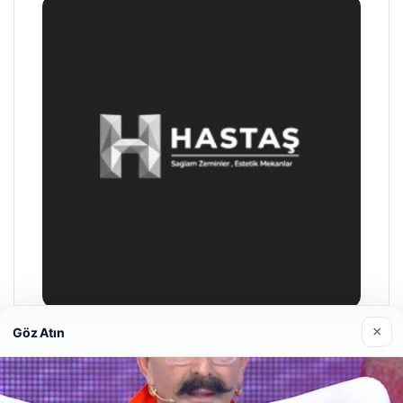
×
Göz Atın
Enes Kaplan Avukatlık Bürosu
28/04/2026