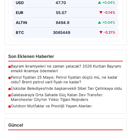
USD
47.70
▲ +0.04%
EUR
55.07
▼ -0.14%
ALTIN
6494.9
▲ +0.04%
BTC
3065449
▼ -0.21%
Son Eklenen Haberler
Bayram ikramiyeleri ne zaman yatacak? 2026 Kurban Bayramı
■
emekli ikramiye ödemeleri
Petrol fiyatları 25 Mayıs: Petrol fiyatları düştü mü, ne kadar
■
oldu? Brent petrol varil fiyatı ne kadar?
Üsküdar Belediyesi’nde başkanvekili Sibel Tan Çetinkaya oldu
■
Galatasaray’a Orta Sahada Güç Katan Dev Transfer:
■
Manchester City’nin Yıldızı Tijjani Reijnders
Outdoor Mutfaklar ve Prestijli Yaşam Alanları
■
Güncel