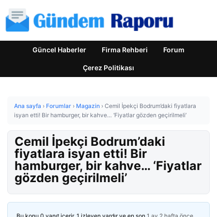
Güncel Haberler
Firma Rehberi
Forum
Çerez Politikası
Ana sayfa
›
Forumlar
›
Magazin
›
Cemil İpekçi Bodrum’daki fiyatlara
isyan etti! Bir hamburger, bir kahve… ‘Fiyatlar gözden geçirilmeli’
Cemil İpekçi Bodrum’daki
fiyatlara isyan etti! Bir
hamburger, bir kahve… ‘Fiyatlar
gözden geçirilmeli’
Bu konu 0 yanıt içerir, 1 izleyen vardır ve en son
1 ay 2 hafta önce