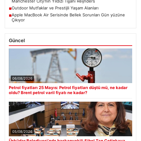
Manchester City’nin Yıldızı Tijjani Reijnders
Outdoor Mutfaklar ve Prestijli Yaşam Alanları
■
Apple MacBook Air Serisinde Bellek Sorunları Gün yüzüne
■
Çıkıyor
Güncel
06/08/2026
Petrol fiyatları 25 Mayıs: Petrol fiyatları düştü mü, ne kadar
oldu? Brent petrol varil fiyatı ne kadar?
05/08/2026
Üsküdar Belediyesi’nde başkanvekili Sibel Tan Çetinkaya