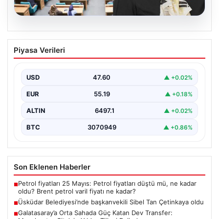
05.08.2026
Üsküdar Belediyesi’nde başkanvekili
Piyasa Verileri
Sibel Tan Çetinkaya oldu
USD
47.60
▲ +0.02%
EUR
55.19
▲ +0.18%
ALTIN
6497.1
▲ +0.02%
BTC
3070949
▲ +0.86%
Son Eklenen Haberler
Petrol fiyatları 25 Mayıs: Petrol fiyatları düştü mü, ne kadar
■
oldu? Brent petrol varil fiyatı ne kadar?
Üsküdar Belediyesi’nde başkanvekili Sibel Tan Çetinkaya oldu
■
Galatasaray’a Orta Sahada Güç Katan Dev Transfer:
■