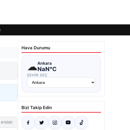
ı
Hava Durumu
☁
Ankara
NaN°C
ŞEHIR SEÇ
Bizi Takip Edin
#16581