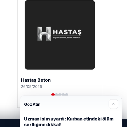
Hastaş Beton
26/05/2026
×
Göz Atın
Uzman isim uyardı: Kurban etindeki ölüm
sertliğine dikkat!