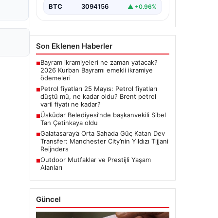
BTC
3094156
▲ +0.96%
Son Eklenen Haberler
Bayram ikramiyeleri ne zaman yatacak?
■
2026 Kurban Bayramı emekli ikramiye
ödemeleri
Petrol fiyatları 25 Mayıs: Petrol fiyatları
■
düştü mü, ne kadar oldu? Brent petrol
varil fiyatı ne kadar?
Üsküdar Belediyesi’nde başkanvekili Sibel
■
Tan Çetinkaya oldu
Galatasaray’a Orta Sahada Güç Katan Dev
■
Transfer: Manchester City’nin Yıldızı Tijjani
Reijnders
Outdoor Mutfaklar ve Prestijli Yaşam
■
Alanları
Güncel