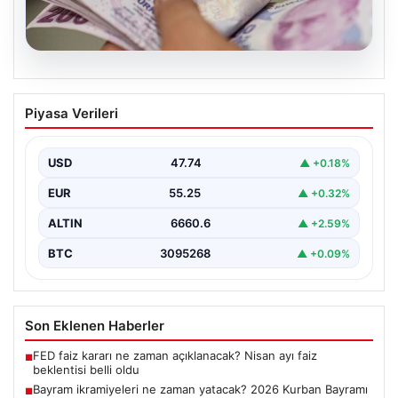
07.08.2026
Bayram ikramiyeleri ne zaman yatacak?
Piyasa Verileri
2026 Kurban Bayramı emekli ikramiye
ödemeleri
USD
47.74
▲ +0.18%
EUR
55.25
▲ +0.32%
ALTIN
6660.6
▲ +2.59%
BTC
3095268
▲ +0.09%
Son Eklenen Haberler
FED faiz kararı ne zaman açıklanacak? Nisan ayı faiz
■
beklentisi belli oldu
Bayram ikramiyeleri ne zaman yatacak? 2026 Kurban Bayramı
■