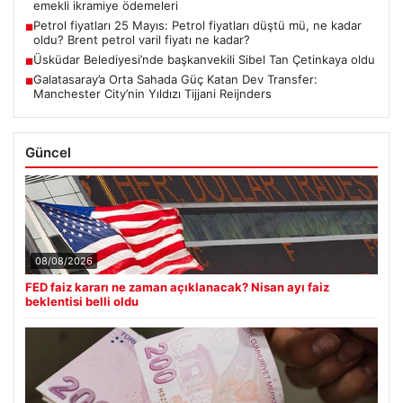
emekli ikramiye ödemeleri
Petrol fiyatları 25 Mayıs: Petrol fiyatları düştü mü, ne kadar
■
oldu? Brent petrol varil fiyatı ne kadar?
Üsküdar Belediyesi’nde başkanvekili Sibel Tan Çetinkaya oldu
■
Galatasaray’a Orta Sahada Güç Katan Dev Transfer:
■
Manchester City’nin Yıldızı Tijjani Reijnders
Güncel
08/08/2026
FED faiz kararı ne zaman açıklanacak? Nisan ayı faiz
beklentisi belli oldu