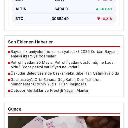
ALTIN
6494.9
▲ +0.04%
BTC
3065449
▼ -0.21%
Son Eklenen Haberler
Bayram ikramiyeleri ne zaman yatacak? 2026 Kurban Bayramı
■
emekli ikramiye ödemeleri
Petrol fiyatları 25 Mayıs: Petrol fiyatları düştü mü, ne kadar
■
oldu? Brent petrol varil fiyatı ne kadar?
Üsküdar Belediyesi’nde başkanvekili Sibel Tan Çetinkaya oldu
■
Galatasaray’a Orta Sahada Güç Katan Dev Transfer:
■
Manchester City’nin Yıldızı Tijjani Reijnders
Outdoor Mutfaklar ve Prestijli Yaşam Alanları
■
Güncel