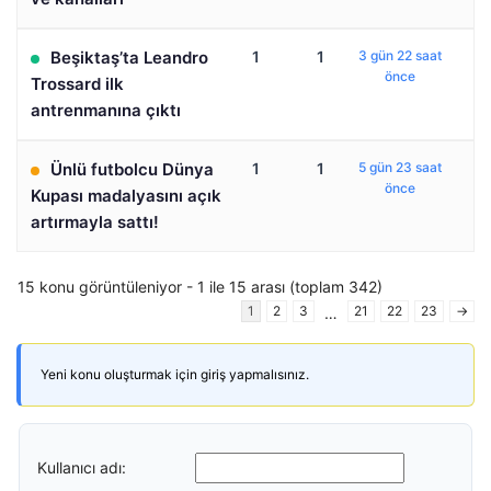
Beşiktaş’ta Leandro
1
1
3 gün 22 saat
önce
Trossard ilk
antrenmanına çıktı
Ünlü futbolcu Dünya
1
1
5 gün 23 saat
önce
Kupası madalyasını açık
artırmayla sattı!
15 konu görüntüleniyor - 1 ile 15 arası (toplam 342)
1
2
3
21
22
23
→
…
Yeni konu oluşturmak için giriş yapmalısınız.
Kullanıcı adı: