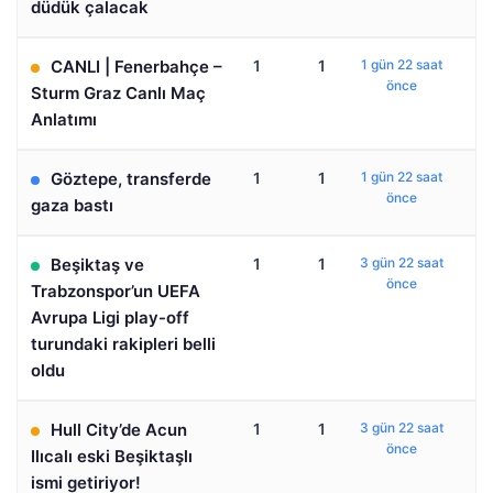
düdük çalacak
CANLI | Fenerbahçe –
1
1
1 gün 22 saat
önce
Sturm Graz Canlı Maç
Anlatımı
Göztepe, transferde
1
1
1 gün 22 saat
önce
gaza bastı
Beşiktaş ve
1
1
3 gün 22 saat
önce
Trabzonspor’un UEFA
Avrupa Ligi play-off
turundaki rakipleri belli
oldu
Hull City’de Acun
1
1
3 gün 22 saat
önce
Ilıcalı eski Beşiktaşlı
ismi getiriyor!