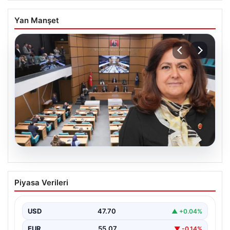
Yan Manşet
05.08.2026
Üsküdar Belediyesi’nde başkanvekili
Piyasa Verileri
Sibel Tan Çetinkaya oldu
USD
47.70
▲ +0.04%
EUR
55.07
▼ -0.14%