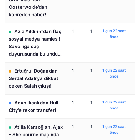
Oosterwolde’den
kahreden haber!
Aziz Yıldırım’dan flaş
1
1
1 gün 22 saat
önce
sosyal medya hamlesi!
Savcılığa suç
duyurusunda bulundu…
Ertuğrul Doğan’dan
1
1
1 gün 22 saat
önce
Serdal Adalı’ya dikkat
çeken Salah çıkışı!
Acun Ilıcalı’dan Hull
1
1
1 gün 22 saat
önce
City’e rekor transfer!
Atilla Karaoğlan, Ajax
1
1
1 gün 22 saat
önce
– Shelbourne maçında