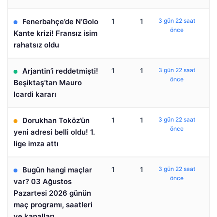
Fenerbahçe’de N’Golo
1
1
3 gün 22 saat
önce
Kante krizi! Fransız isim
rahatsız oldu
Arjantin’i reddetmişti!
1
1
3 gün 22 saat
önce
Beşiktaş’tan Mauro
Icardi kararı
Dorukhan Toköz’ün
1
1
3 gün 22 saat
önce
yeni adresi belli oldu! 1.
lige imza attı
Bugün hangi maçlar
1
1
3 gün 22 saat
önce
var? 03 Ağustos
Pazartesi 2026 günün
maç programı, saatleri
ve kanalları