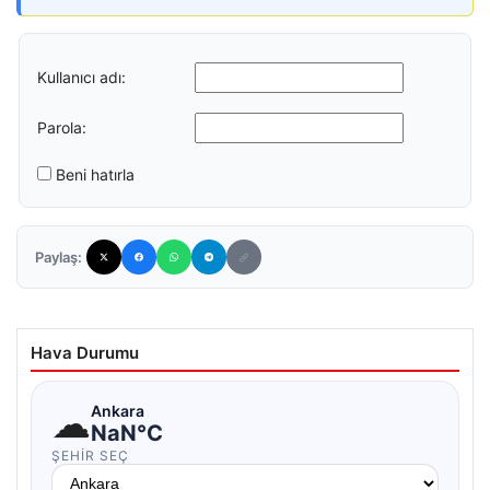
Kullanıcı adı:
Parola:
Beni hatırla
Paylaş:
Hava Durumu
☁
Ankara
NaN°C
ŞEHIR SEÇ