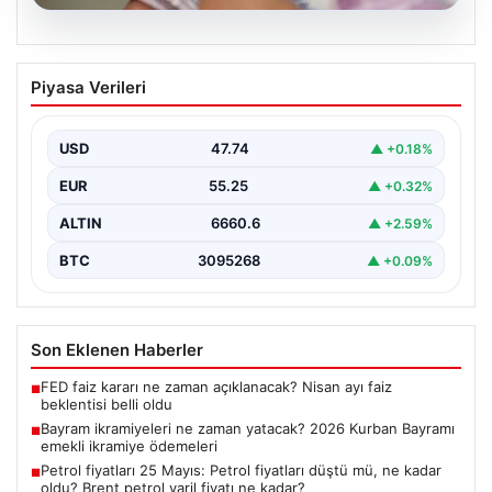
07.08.2026
Bayram ikramiyeleri ne zaman yatacak?
Piyasa Verileri
2026 Kurban Bayramı emekli ikramiye
ödemeleri
USD
47.74
▲ +0.18%
EUR
55.25
▲ +0.32%
ALTIN
6660.6
▲ +2.59%
BTC
3095268
▲ +0.09%
Son Eklenen Haberler
FED faiz kararı ne zaman açıklanacak? Nisan ayı faiz
■
beklentisi belli oldu
Bayram ikramiyeleri ne zaman yatacak? 2026 Kurban Bayramı
■
emekli ikramiye ödemeleri
Petrol fiyatları 25 Mayıs: Petrol fiyatları düştü mü, ne kadar
■
oldu? Brent petrol varil fiyatı ne kadar?