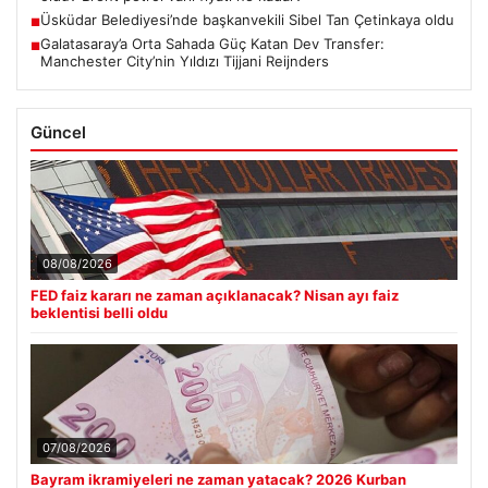
Üsküdar Belediyesi’nde başkanvekili Sibel Tan Çetinkaya oldu
■
Galatasaray’a Orta Sahada Güç Katan Dev Transfer:
■
Manchester City’nin Yıldızı Tijjani Reijnders
Güncel
08/08/2026
FED faiz kararı ne zaman açıklanacak? Nisan ayı faiz
beklentisi belli oldu
07/08/2026
Bayram ikramiyeleri ne zaman yatacak? 2026 Kurban