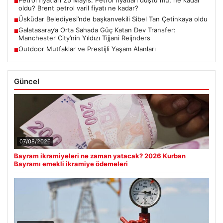
■
oldu? Brent petrol varil fiyatı ne kadar?
Üsküdar Belediyesi’nde başkanvekili Sibel Tan Çetinkaya oldu
■
Galatasaray’a Orta Sahada Güç Katan Dev Transfer:
■
Manchester City’nin Yıldızı Tijjani Reijnders
Outdoor Mutfaklar ve Prestijli Yaşam Alanları
■
Güncel
07/08/2026
Bayram ikramiyeleri ne zaman yatacak? 2026 Kurban
Bayramı emekli ikramiye ödemeleri