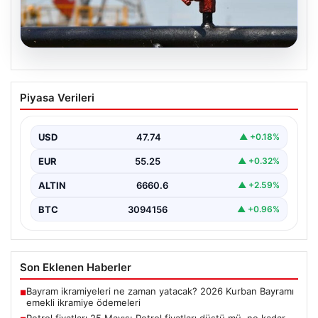
06.08.2026
Petrol fiyatları 25 Mayıs: Petrol fiyatları
Piyasa Verileri
düştü mü, ne kadar oldu? Brent petrol
varil fiyatı ne kadar?
USD
47.74
▲ +0.18%
EUR
55.25
▲ +0.32%
ALTIN
6660.6
▲ +2.59%
BTC
3094156
▲ +0.96%
Son Eklenen Haberler
Bayram ikramiyeleri ne zaman yatacak? 2026 Kurban Bayramı
■
emekli ikramiye ödemeleri
Petrol fiyatları 25 Mayıs: Petrol fiyatları düştü mü, ne kadar