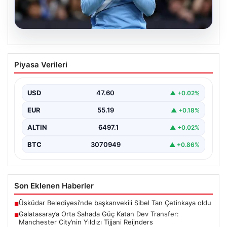
04.08.2026
Galatasaray’a Orta Sahada Güç Katan
Piyasa Verileri
Dev Transfer: Manchester City’nin
Yıldızı Tijjani Reijnders
USD
47.60
▲ +0.02%
Galatasaray, transfer çalışmalarını yoğunlaştırdığı yaz
döneminde önemli bir hamle yapmaya hazırlanıyor. Sarı-
EUR
55.19
▲ +0.18%
kırmızılı yönetim, özellikle…
ALTIN
6497.1
▲ +0.02%
BTC
3070949
▲ +0.86%
Son Eklenen Haberler
Üsküdar Belediyesi’nde başkanvekili Sibel Tan Çetinkaya oldu
■
Galatasaray’a Orta Sahada Güç Katan Dev Transfer:
■
Manchester City’nin Yıldızı Tijjani Reijnders