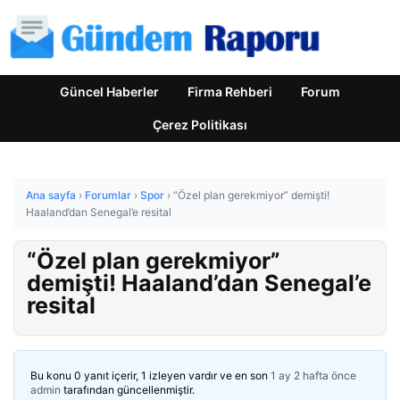
Güncel Haberler
Firma Rehberi
Forum
Çerez Politikası
Ana sayfa
›
Forumlar
›
Spor
›
“Özel plan gerekmiyor” demişti!
Haaland’dan Senegal’e resital
“Özel plan gerekmiyor”
demişti! Haaland’dan Senegal’e
resital
Bu konu 0 yanıt içerir, 1 izleyen vardır ve en son
1 ay 2 hafta önce
admin
tarafından güncellenmiştir.