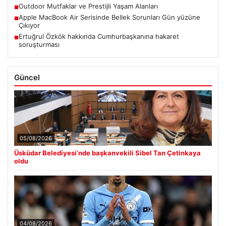
Outdoor Mutfaklar ve Prestijli Yaşam Alanları
■
Apple MacBook Air Serisinde Bellek Sorunları Gün yüzüne
■
Çıkıyor
Ertuğrul Özkök hakkında Cumhurbaşkanına hakaret
■
soruşturması
Güncel
05/08/2026
Üsküdar Belediyesi’nde başkanvekili Sibel Tan Çetinkaya
oldu
04/08/2026