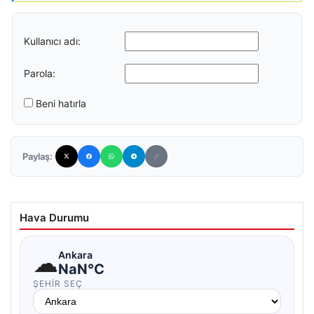
Kullanıcı adı:
Parola:
Beni hatırla
Paylaş:
Hava Durumu
☁
Ankara
NaN°C
ŞEHIR SEÇ