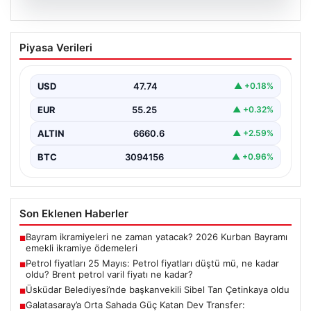
06.08.2026
Petrol fiyatları 25 Mayıs: Petrol fiyatları
Piyasa Verileri
düştü mü, ne kadar oldu? Brent petrol
varil fiyatı ne kadar?
USD
47.74
▲ +0.18%
EUR
55.25
▲ +0.32%
ALTIN
6660.6
▲ +2.59%
BTC
3094156
▲ +0.96%
Son Eklenen Haberler
Bayram ikramiyeleri ne zaman yatacak? 2026 Kurban Bayramı
■
emekli ikramiye ödemeleri
Petrol fiyatları 25 Mayıs: Petrol fiyatları düştü mü, ne kadar
■
oldu? Brent petrol varil fiyatı ne kadar?
Üsküdar Belediyesi’nde başkanvekili Sibel Tan Çetinkaya oldu
■
Galatasaray’a Orta Sahada Güç Katan Dev Transfer:
■