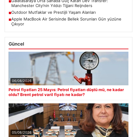
Galatasaray’a Orta Sahada Güç Katan Dev Transfer:
■
Manchester City’nin Yıldızı Tijjani Reijnders
Outdoor Mutfaklar ve Prestijli Yaşam Alanları
■
Apple MacBook Air Serisinde Bellek Sorunları Gün yüzüne
■
Çıkıyor
Güncel
06/08/2026
Petrol fiyatları 25 Mayıs: Petrol fiyatları düştü mü, ne kadar
oldu? Brent petrol varil fiyatı ne kadar?
05/08/2026