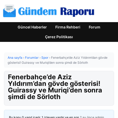
Güncel Haberler
Firma Rehberi
Forum
Çerez Politikası
Ana sayfa
›
Forumlar
›
Spor
›
Fenerbahçe’de Aziz Yıldırım’dan gövde
gösterisi! Guirassy ve Muriqi’den sonra şimdi de Sörloth
Fenerbahçe’de Aziz
Yıldırım’dan gövde gösterisi!
Guirassy ve Muriqi’den sonra
şimdi de Sörloth
Bu konu 0 yanıt içerir, 1 izleyen vardır ve en son
2 ay önce
admin