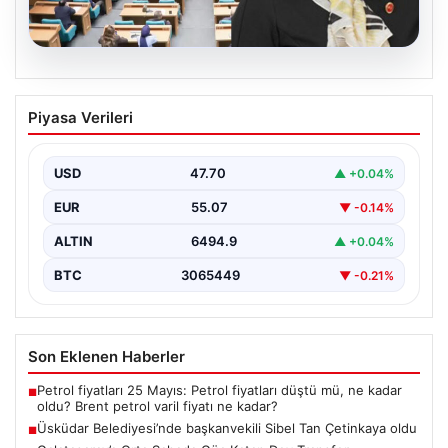
05.08.2026
Üsküdar Belediyesi’nde başkanvekili
Piyasa Verileri
Sibel Tan Çetinkaya oldu
USD
47.70
▲ +0.04%
EUR
55.07
▼ -0.14%
ALTIN
6494.9
▲ +0.04%
BTC
3065449
▼ -0.21%
Son Eklenen Haberler
Petrol fiyatları 25 Mayıs: Petrol fiyatları düştü mü, ne kadar
■
oldu? Brent petrol varil fiyatı ne kadar?
Üsküdar Belediyesi’nde başkanvekili Sibel Tan Çetinkaya oldu
■