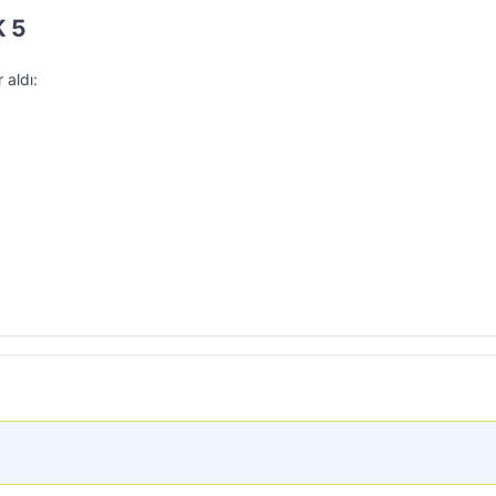
K 5
 aldı: