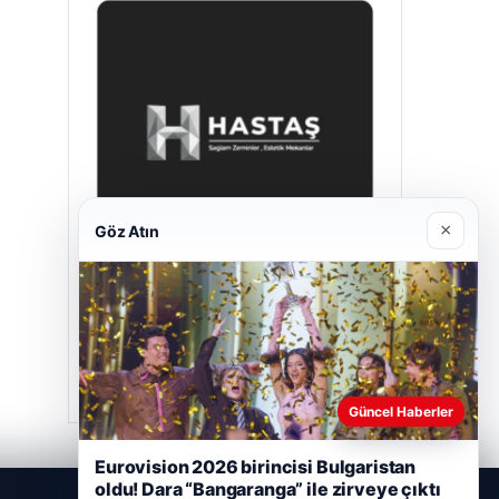
×
Göz Atın
Hastaş Beton
26/05/2026
Güncel Haberler
Eurovision 2026 birincisi Bulgaristan
oldu! Dara “Bangaranga” ile zirveye çıktı