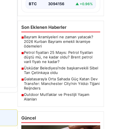
BTC
3094156
▲ +0.96%
Son Eklenen Haberler
Bayram ikramiyeleri ne zaman yatacak?
■
2026 Kurban Bayramı emekli ikramiye
ödemeleri
Petrol fiyatları 25 Mayıs: Petrol fiyatları
■
düştü mü, ne kadar oldu? Brent petrol
varil fiyatı ne kadar?
Üsküdar Belediyesi’nde başkanvekili Sibel
■
Tan Çetinkaya oldu
Galatasaray’a Orta Sahada Güç Katan Dev
■
Transfer: Manchester City’nin Yıldızı Tijjani
Reijnders
Outdoor Mutfaklar ve Prestijli Yaşam
■
Alanları
Güncel