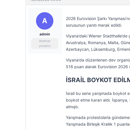
2026 Eurovision Şarkı Yarışması’nı
A
sorusunun yanıtı merak edildi.
admin
Viyana’daki Wiener Stadthalle’de 
Anahtar
Avustralya, Romanya, Malta, Güne
yönetici
Azerbaycan, Lüksemburg, Ermenist
Viyana’da düzenlenen dev organiz
516 puan alarak Eurovision 2026
İSRAİL BOYKOT EDİL
İsrail bu sene yarışmada boykot ed
boykot etme kararı aldı. İspanya, 
almıştı.
Yarışmada protestolarla gündeme g
Yarışmada Birleşik Krallık 1 puanl