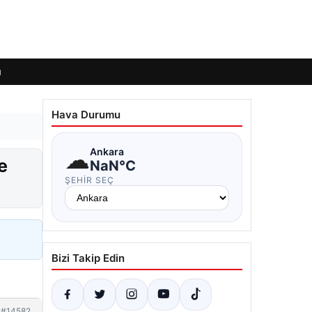
ı
Hava Durumu
☁
Ankara
e
NaN°C
ŞEHIR SEÇ
Bizi Takip Edin
#14582