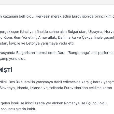
n kazananı belli oldu. Herkesin merak ettiği Eurovision’da birinci kim 
gerçekleşen ikinci yarı finalde sahne alan Bulgaristan, Ukrayna, Norv
y Kıbrıs Rum Yönetimi, Arnavutluk, Danimarka ve Çekya finale geçer
an, İsviçre ve Letonya yarışmaya veda etti.
asyonda Bulgaristan’ı temsil eden Dara, “Bangaranga” adlı performa
 şampiyonu oldu.
MİŞTİ
ildi. Beş ülke İsrail’in yarışmaya dahil edilmesine karşı çıkarak yarış
Slovenya, İrlanda, İzlanda ve Hollanda Eurovision’dan çekilme kararı
elen İsrail ise ikinci sırada yer alırken Romanya ise üçüncü oldu.
a sonuncu sırada kaldı.