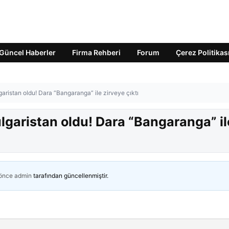
Güncel Haberler
Firma Rehberi
Forum
Çerez Politikas
garistan oldu! Dara “Bangaranga” ile zirveye çıktı
ulgaristan oldu! Dara “Bangaranga” il
 önce
admin
tarafından güncellenmiştir.