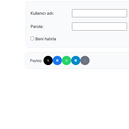
Kullanıcı adı:
Parola:
Beni hatırla
Paylaş: