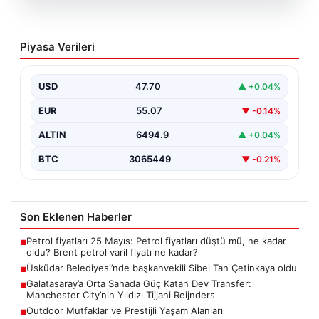
05.08.2026
Üsküdar Belediyesi’nde başkanvekili
Piyasa Verileri
Sibel Tan Çetinkaya oldu
USD
47.70
▲ +0.04%
EUR
55.07
▼ -0.14%
ALTIN
6494.9
▲ +0.04%
BTC
3065449
▼ -0.21%
Son Eklenen Haberler
Petrol fiyatları 25 Mayıs: Petrol fiyatları düştü mü, ne kadar
■
oldu? Brent petrol varil fiyatı ne kadar?
Üsküdar Belediyesi’nde başkanvekili Sibel Tan Çetinkaya oldu
■
Galatasaray’a Orta Sahada Güç Katan Dev Transfer:
■
Manchester City’nin Yıldızı Tijjani Reijnders
Outdoor Mutfaklar ve Prestijli Yaşam Alanları
■