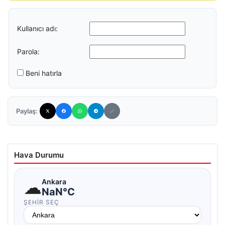
Kullanıcı adı:
Parola:
Beni hatırla
Paylaş:
Hava Durumu
☁
Ankara
NaN°C
ŞEHIR SEÇ