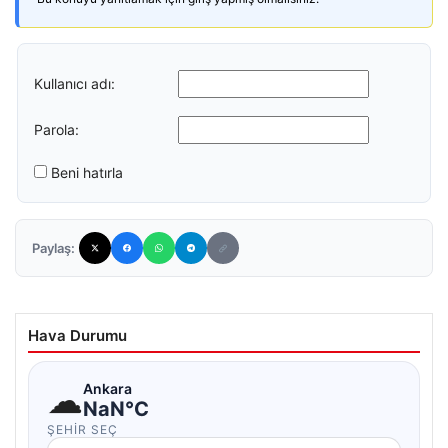
Kullanıcı adı:
Parola:
Beni hatırla
Paylaş:
Hava Durumu
☁
Ankara
NaN°C
ŞEHIR SEÇ