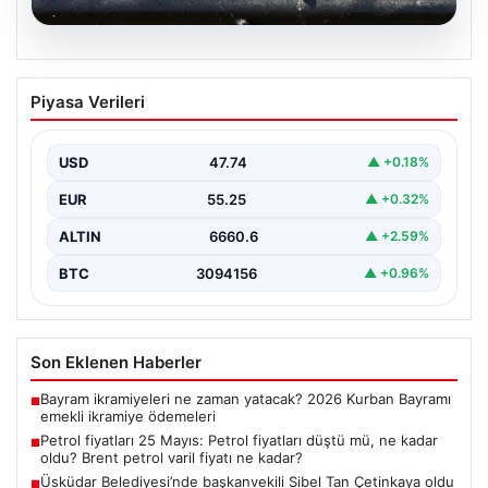
06.08.2026
Petrol fiyatları 25 Mayıs: Petrol fiyatları
Piyasa Verileri
düştü mü, ne kadar oldu? Brent petrol
varil fiyatı ne kadar?
USD
47.74
▲ +0.18%
EUR
55.25
▲ +0.32%
ALTIN
6660.6
▲ +2.59%
BTC
3094156
▲ +0.96%
Son Eklenen Haberler
Bayram ikramiyeleri ne zaman yatacak? 2026 Kurban Bayramı
■
emekli ikramiye ödemeleri
Petrol fiyatları 25 Mayıs: Petrol fiyatları düştü mü, ne kadar
■
oldu? Brent petrol varil fiyatı ne kadar?
Üsküdar Belediyesi’nde başkanvekili Sibel Tan Çetinkaya oldu
■