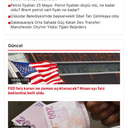
Petrol fiyatları 25 Mayıs: Petrol fiyatları düştü mü, ne kadar
■
oldu? Brent petrol varil fiyatı ne kadar?
Üsküdar Belediyesi’nde başkanvekili Sibel Tan Çetinkaya oldu
■
Galatasaray’a Orta Sahada Güç Katan Dev Transfer:
■
Manchester City’nin Yıldızı Tijjani Reijnders
Güncel
08/08/2026
FED faiz kararı ne zaman açıklanacak? Nisan ayı faiz
beklentisi belli oldu