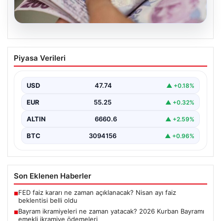
07.08.2026
Bayram ikramiyeleri ne zaman yatacak?
Piyasa Verileri
2026 Kurban Bayramı emekli ikramiye
ödemeleri
USD
47.74
▲ +0.18%
EUR
55.25
▲ +0.32%
ALTIN
6660.6
▲ +2.59%
BTC
3094156
▲ +0.96%
Son Eklenen Haberler
FED faiz kararı ne zaman açıklanacak? Nisan ayı faiz
■
beklentisi belli oldu
Bayram ikramiyeleri ne zaman yatacak? 2026 Kurban Bayramı
■
emekli ikramiye ödemeleri