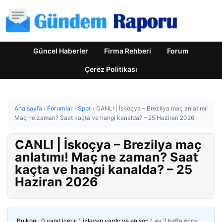
Güncel Haberler
Firma Rehberi
Forum
Çerez Politikası
Ana sayfa
›
Forumlar
›
Spor
›
CANLI | İskoçya – Brezilya maç anlatımı!
Maç ne zaman? Saat kaçta ve hangi kanalda? – 25 Haziran 2026
CANLI | İskoçya – Brezilya maç
anlatımı! Maç ne zaman? Saat
kaçta ve hangi kanalda? – 25
Haziran 2026
Bu konu 0 yanıt içerir, 1 izleyen vardır ve en son
1 ay 2 hafta önce