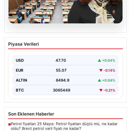
05.08.2026
Üsküdar Belediyesi’nde başkanvekili
Piyasa Verileri
Sibel Tan Çetinkaya oldu
USD
47.70
▲ +0.04%
EUR
55.07
▼ -0.14%
ALTIN
6494.9
▲ +0.04%
BTC
3065449
▼ -0.21%
Son Eklenen Haberler
Petrol fiyatları 25 Mayıs: Petrol fiyatları düştü mü, ne kadar
■
oldu? Brent petrol varil fiyatı ne kadar?