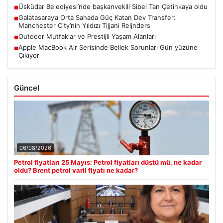
Üsküdar Belediyesi’nde başkanvekili Sibel Tan Çetinkaya oldu
■
Galatasaray’a Orta Sahada Güç Katan Dev Transfer:
■
Manchester City’nin Yıldızı Tijjani Reijnders
Outdoor Mutfaklar ve Prestijli Yaşam Alanları
■
Apple MacBook Air Serisinde Bellek Sorunları Gün yüzüne
■
Çıkıyor
Güncel
06/08/2026
Petrol fiyatları 25 Mayıs: Petrol fiyatları düştü mü, ne kadar
oldu? Brent petrol varil fiyatı ne kadar?