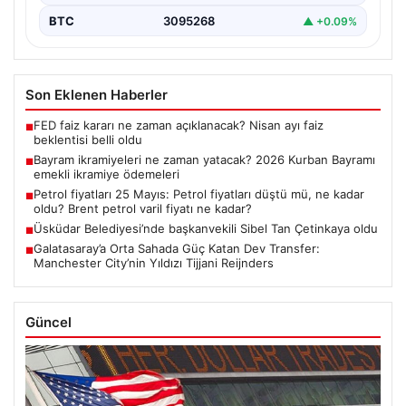
BTC
3095268
▲ +0.09%
Son Eklenen Haberler
FED faiz kararı ne zaman açıklanacak? Nisan ayı faiz
■
beklentisi belli oldu
Bayram ikramiyeleri ne zaman yatacak? 2026 Kurban Bayramı
■
emekli ikramiye ödemeleri
Petrol fiyatları 25 Mayıs: Petrol fiyatları düştü mü, ne kadar
■
oldu? Brent petrol varil fiyatı ne kadar?
Üsküdar Belediyesi’nde başkanvekili Sibel Tan Çetinkaya oldu
■
Galatasaray’a Orta Sahada Güç Katan Dev Transfer:
■
Manchester City’nin Yıldızı Tijjani Reijnders
Güncel