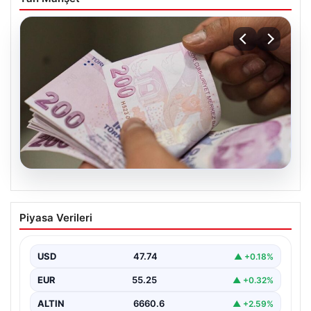
07.08.2026
Bayram ikramiyeleri ne zaman yatacak?
Piyasa Verileri
2026 Kurban Bayramı emekli ikramiye
ödemeleri
USD
47.74
▲ +0.18%
EUR
55.25
▲ +0.32%
ALTIN
6660.6
▲ +2.59%