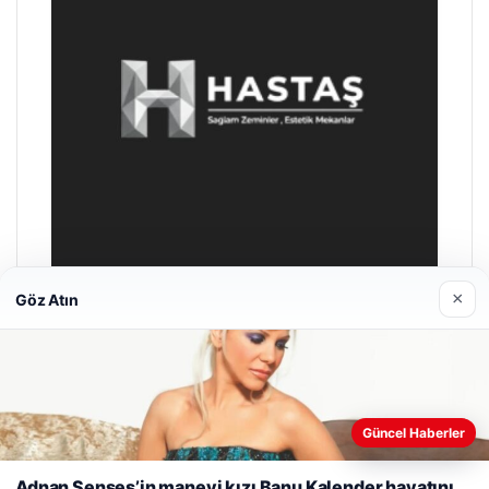
×
Göz Atın
Enes Kaplan Avukatlık Bürosu
28/04/2026
Web sitemizi nasıl kullandığınızı daha iyi anlayabilmek,
Güncel Haberler
deneyiminizi kişiselleştirmek ve geliştirmek amacıyla çerezler
kullanıyoruz.
Çerez Politikamız
Adnan Şenses’in manevi kızı Banu Kalender hayatını