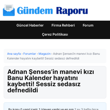
Güncel Haberler
Firma Rehberi
Forum
Çerez Politikası
Ana sayfa
›
Forumlar
›
Magazin
›
Adnan Şenses’in manevi kızı Banu
Kalender hayatını kaybetti! Sessiz sedasız defnedildi
Adnan Şenses’in manevi kızı
Banu Kalender hayatını
kaybetti! Sessiz sedasız
defnedildi
Bu konu 0 yanıt içerir, 1 izleyen vardır ve en son
2 ay 3 hafta önce