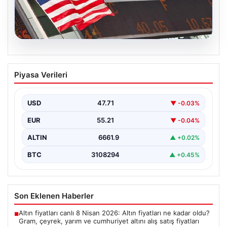
08.08.2026
FED faiz kararı ne zaman açıklanacak?
Piyasa Verileri
Nisan ayı faiz beklentisi belli oldu
USD
47.71
▼ -0.03%
EUR
55.21
▼ -0.04%
ALTIN
6661.9
▲ +0.02%
BTC
3108294
▲ +0.45%
Son Eklenen Haberler
Altın fiyatları canlı 8 Nisan 2026: Altın fiyatları ne kadar oldu?
■
Gram, çeyrek, yarım ve cumhuriyet altını alış satış fiyatları