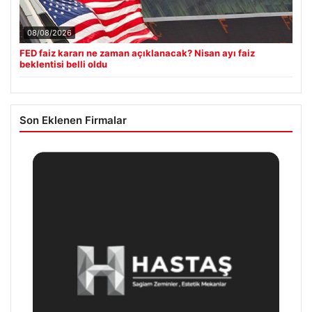
08/08/2026
FED faiz kararı ne zaman açıklanacak? Nisan ayı faiz
beklentisi belli oldu
Son Eklenen Firmalar