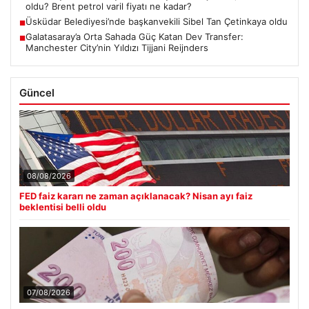
oldu? Brent petrol varil fiyatı ne kadar?
Üsküdar Belediyesi’nde başkanvekili Sibel Tan Çetinkaya oldu
■
Galatasaray’a Orta Sahada Güç Katan Dev Transfer:
■
Manchester City’nin Yıldızı Tijjani Reijnders
Güncel
08/08/2026
FED faiz kararı ne zaman açıklanacak? Nisan ayı faiz
beklentisi belli oldu
07/08/2026