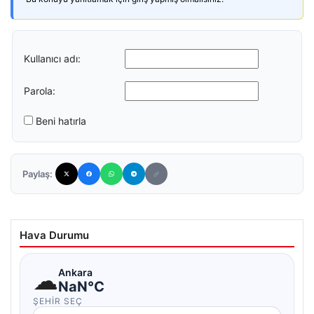
Kullanıcı adı:
Parola:
Beni hatırla
Paylaş:
Hava Durumu
☁
Ankara
NaN°C
ŞEHIR SEÇ