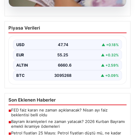
07.08.2026
Bayram ikramiyeleri ne zaman yatacak?
Piyasa Verileri
2026 Kurban Bayramı emekli ikramiye
ödemeleri
USD
47.74
▲ +0.18%
EUR
55.25
▲ +0.32%
ALTIN
6660.6
▲ +2.59%
BTC
3095268
▲ +0.09%
Son Eklenen Haberler
FED faiz kararı ne zaman açıklanacak? Nisan ayı faiz
■
beklentisi belli oldu
Bayram ikramiyeleri ne zaman yatacak? 2026 Kurban Bayramı
■
emekli ikramiye ödemeleri
Petrol fiyatları 25 Mayıs: Petrol fiyatları düştü mü, ne kadar
■