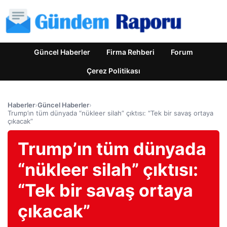
Güncel Haberler
Firma Rehberi
Forum
Çerez Politikası
Haberler
›
Güncel Haberler
›
Trump’ın tüm dünyada “nükleer silah” çıktısı: “Tek bir savaş ortaya
çıkacak”
Trump’ın tüm dünyada
“nükleer silah” çıktısı:
“Tek bir savaş ortaya
çıkacak”