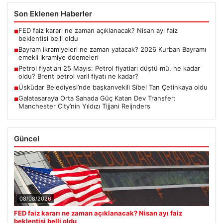
Son Eklenen Haberler
FED faiz kararı ne zaman açıklanacak? Nisan ayı faiz
■
beklentisi belli oldu
Bayram ikramiyeleri ne zaman yatacak? 2026 Kurban Bayramı
■
emekli ikramiye ödemeleri
Petrol fiyatları 25 Mayıs: Petrol fiyatları düştü mü, ne kadar
■
oldu? Brent petrol varil fiyatı ne kadar?
Üsküdar Belediyesi’nde başkanvekili Sibel Tan Çetinkaya oldu
■
Galatasaray’a Orta Sahada Güç Katan Dev Transfer:
■
Manchester City’nin Yıldızı Tijjani Reijnders
Güncel
08/08/2026
FED faiz kararı ne zaman açıklanacak? Nisan ayı faiz
beklentisi belli oldu