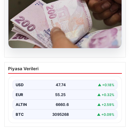
07.08.2026
Bayram ikramiyeleri ne zaman yatacak?
Piyasa Verileri
2026 Kurban Bayramı emekli ikramiye
ödemeleri
USD
47.74
▲ +0.18%
EUR
55.25
▲ +0.32%
ALTIN
6660.6
▲ +2.59%
BTC
3095268
▲ +0.09%