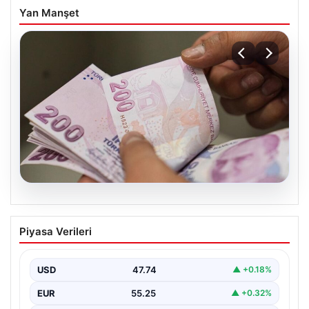
Yan Manşet
07.08.2026
Bayram ikramiyeleri ne zaman yatacak?
Piyasa Verileri
2026 Kurban Bayramı emekli ikramiye
ödemeleri
USD
47.74
▲ +0.18%
EUR
55.25
▲ +0.32%