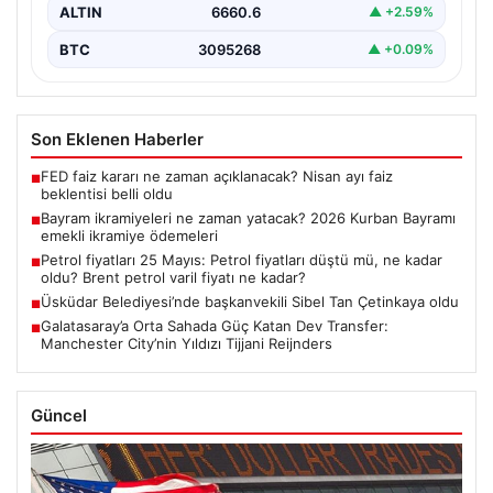
ALTIN
6660.6
▲ +2.59%
BTC
3095268
▲ +0.09%
Son Eklenen Haberler
FED faiz kararı ne zaman açıklanacak? Nisan ayı faiz
■
beklentisi belli oldu
Bayram ikramiyeleri ne zaman yatacak? 2026 Kurban Bayramı
■
emekli ikramiye ödemeleri
Petrol fiyatları 25 Mayıs: Petrol fiyatları düştü mü, ne kadar
■
oldu? Brent petrol varil fiyatı ne kadar?
Üsküdar Belediyesi’nde başkanvekili Sibel Tan Çetinkaya oldu
■
Galatasaray’a Orta Sahada Güç Katan Dev Transfer:
■
Manchester City’nin Yıldızı Tijjani Reijnders
Güncel