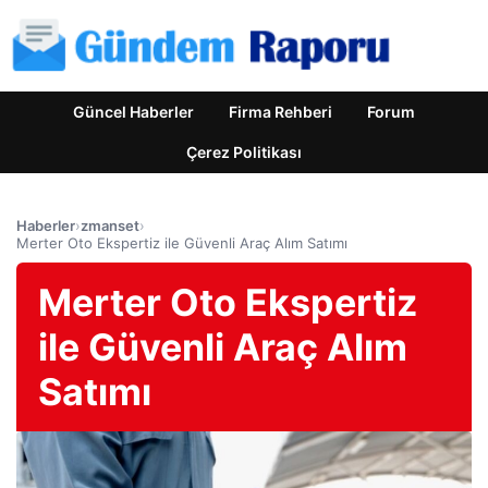
Güncel Haberler
Firma Rehberi
Forum
Çerez Politikası
Haberler
›
zmanset
›
Merter Oto Ekspertiz ile Güvenli Araç Alım Satımı
Merter Oto Ekspertiz
ile Güvenli Araç Alım
Satımı