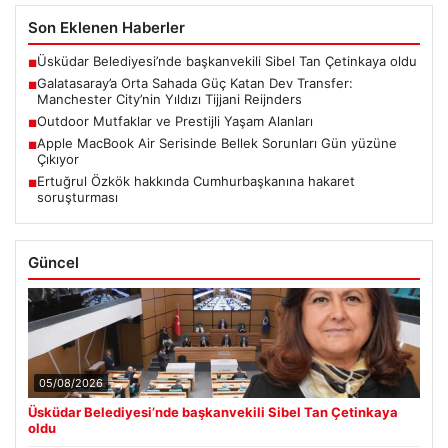
Son Eklenen Haberler
Üsküdar Belediyesi’nde başkanvekili Sibel Tan Çetinkaya oldu
■
Galatasaray’a Orta Sahada Güç Katan Dev Transfer:
■
Manchester City’nin Yıldızı Tijjani Reijnders
Outdoor Mutfaklar ve Prestijli Yaşam Alanları
■
Apple MacBook Air Serisinde Bellek Sorunları Gün yüzüne
■
Çıkıyor
Ertuğrul Özkök hakkında Cumhurbaşkanına hakaret
■
soruşturması
Güncel
05/08/2026
Üsküdar Belediyesi’nde başkanvekili Sibel Tan Çetinkaya
oldu