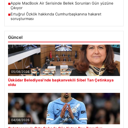
Apple MacBook Air Serisinde Bellek Sorunları Gün yüzüne
■
Çıkıyor
Ertuğrul Özkök hakkında Cumhurbaşkanına hakaret
■
soruşturması
Güncel
05/08/2026
Üsküdar Belediyesi’nde başkanvekili Sibel Tan Çetinkaya
oldu
04/08/2026