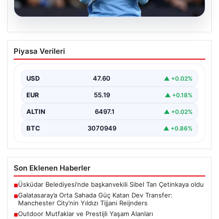
04.08.2026
Galatasaray’a Orta Sahada Güç Katan
Piyasa Verileri
Dev Transfer: Manchester City’nin
Yıldızı Tijjani Reijnders
USD
47.60
▲ +0.02%
Galatasaray, transfer çalışmalarını yoğunlaştırdığı yaz
döneminde önemli bir hamle yapmaya hazırlanıyor. Sarı-
EUR
55.19
▲ +0.18%
kırmızılı yönetim, özellikle…
ALTIN
6497.1
▲ +0.02%
BTC
3070949
▲ +0.86%
Son Eklenen Haberler
Üsküdar Belediyesi’nde başkanvekili Sibel Tan Çetinkaya oldu
■
Galatasaray’a Orta Sahada Güç Katan Dev Transfer:
■
Manchester City’nin Yıldızı Tijjani Reijnders
Outdoor Mutfaklar ve Prestijli Yaşam Alanları
■