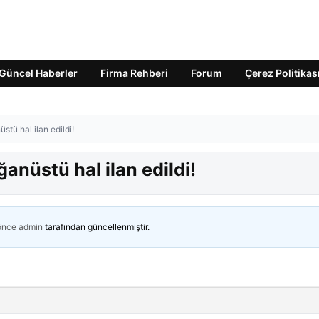
Güncel Haberler
Firma Rehberi
Forum
Çerez Politikas
tü hal ilan edildi!
anüstü hal ilan edildi!
 önce
admin
tarafından güncellenmiştir.