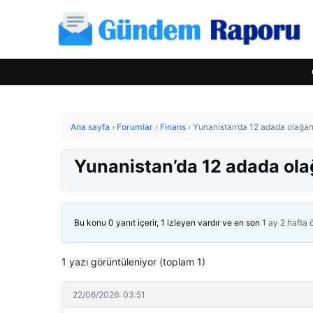
Ana sayfa
›
Forumlar
›
Finans
›
Yunanistan’da 12 adada olağanüs
Yunanistan’da 12 adada olağ
Bu konu 0 yanıt içerir, 1 izleyen vardır ve en son
1 ay 2 hafta
1 yazı görüntüleniyor (toplam 1)
22/06/2026: 03:51