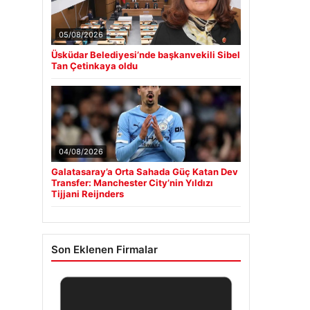
05/08/2026
Üsküdar Belediyesi’nde başkanvekili Sibel
Tan Çetinkaya oldu
04/08/2026
Galatasaray’a Orta Sahada Güç Katan Dev
Transfer: Manchester City’nin Yıldızı
Tijjani Reijnders
Son Eklenen Firmalar