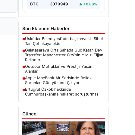
özellikle…
BTC
3070949
▲ +0.86%
Son Eklenen Haberler
Üsküdar Belediyesi’nde başkanvekili Sibel
■
Tan Çetinkaya oldu
Galatasaray’a Orta Sahada Güç Katan Dev
■
Transfer: Manchester City’nin Yıldızı Tijjani
Reijnders
Outdoor Mutfaklar ve Prestijli Yaşam
■
Alanları
Apple MacBook Air Serisinde Bellek
■
Sorunları Gün yüzüne Çıkıyor
Ertuğrul Özkök hakkında
■
Cumhurbaşkanına hakaret soruşturması
Güncel