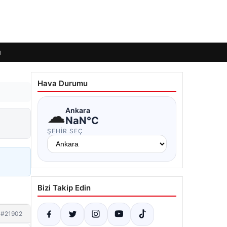
ı
Hava Durumu
☁
Ankara
NaN°C
ŞEHIR SEÇ
Bizi Takip Edin
#21902