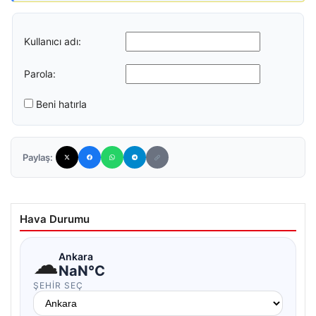
Kullanıcı adı:
Parola:
Beni hatırla
Paylaş:
Hava Durumu
☁
Ankara
NaN°C
ŞEHIR SEÇ