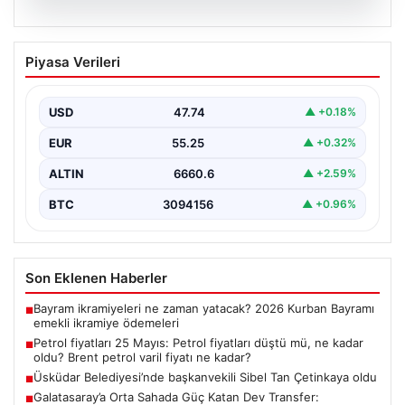
06.08.2026
Petrol fiyatları 25 Mayıs: Petrol fiyatları
Piyasa Verileri
düştü mü, ne kadar oldu? Brent petrol
varil fiyatı ne kadar?
USD
47.74
▲ +0.18%
EUR
55.25
▲ +0.32%
ALTIN
6660.6
▲ +2.59%
BTC
3094156
▲ +0.96%
Son Eklenen Haberler
Bayram ikramiyeleri ne zaman yatacak? 2026 Kurban Bayramı
■
emekli ikramiye ödemeleri
Petrol fiyatları 25 Mayıs: Petrol fiyatları düştü mü, ne kadar
■
oldu? Brent petrol varil fiyatı ne kadar?
Üsküdar Belediyesi’nde başkanvekili Sibel Tan Çetinkaya oldu
■
Galatasaray’a Orta Sahada Güç Katan Dev Transfer:
■