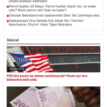
emekli ikramiye ödemeleri
Petrol fiyatları 25 Mayıs: Petrol fiyatları düştü mü, ne kadar
■
oldu? Brent petrol varil fiyatı ne kadar?
Üsküdar Belediyesi’nde başkanvekili Sibel Tan Çetinkaya oldu
■
Galatasaray’a Orta Sahada Güç Katan Dev Transfer:
■
Manchester City’nin Yıldızı Tijjani Reijnders
Güncel
08/08/2026
FED faiz kararı ne zaman açıklanacak? Nisan ayı faiz
beklentisi belli oldu