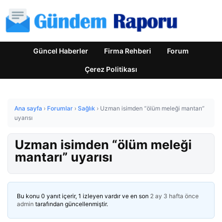
Güncel Haberler
Firma Rehberi
Forum
Çerez Politikası
Ana sayfa
›
Forumlar
›
Sağlık
›
Uzman isimden “ölüm meleği mantarı”
uyarısı
Uzman isimden “ölüm meleği
mantarı” uyarısı
Bu konu 0 yanıt içerir, 1 izleyen vardır ve en son
2 ay 3 hafta önce
admin
tarafından güncellenmiştir.