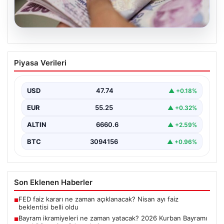
07.08.2026
Bayram ikramiyeleri ne zaman yatacak?
Piyasa Verileri
2026 Kurban Bayramı emekli ikramiye
ödemeleri
USD
47.74
▲ +0.18%
EUR
55.25
▲ +0.32%
ALTIN
6660.6
▲ +2.59%
BTC
3094156
▲ +0.96%
Son Eklenen Haberler
FED faiz kararı ne zaman açıklanacak? Nisan ayı faiz
■
beklentisi belli oldu
Bayram ikramiyeleri ne zaman yatacak? 2026 Kurban Bayramı
■