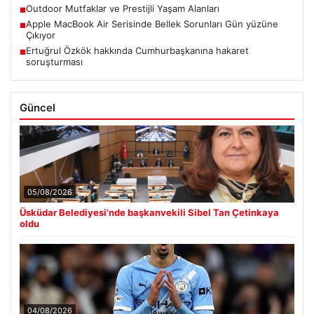
Outdoor Mutfaklar ve Prestijli Yaşam Alanları
■
Apple MacBook Air Serisinde Bellek Sorunları Gün yüzüne
■
Çıkıyor
Ertuğrul Özkök hakkında Cumhurbaşkanına hakaret
■
soruşturması
Güncel
05/08/2026
Üsküdar Belediyesi’nde başkanvekili Sibel Tan Çetinkaya
oldu
04/08/2026