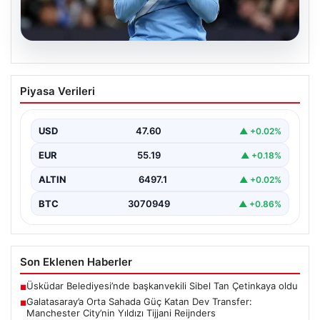
04.08.2026
Galatasaray’a Orta Sahada Güç Katan
Piyasa Verileri
Dev Transfer: Manchester City’nin
Yıldızı Tijjani Reijnders
USD
47.60
▲ +0.02%
Galatasaray, transfer çalışmalarını yoğunlaştırdığı yaz
döneminde önemli bir hamle yapmaya hazırlanıyor. Sarı-
EUR
55.19
▲ +0.18%
kırmızılı yönetim, özellikle…
ALTIN
6497.1
▲ +0.02%
BTC
3070949
▲ +0.86%
Son Eklenen Haberler
Üsküdar Belediyesi’nde başkanvekili Sibel Tan Çetinkaya oldu
■
Galatasaray’a Orta Sahada Güç Katan Dev Transfer:
■
Manchester City’nin Yıldızı Tijjani Reijnders