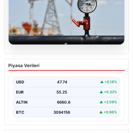
06.08.2026
Petrol fiyatları 25 Mayıs: Petrol fiyatları
Piyasa Verileri
düştü mü, ne kadar oldu? Brent petrol
varil fiyatı ne kadar?
USD
47.74
▲ +0.18%
EUR
55.25
▲ +0.32%
ALTIN
6660.6
▲ +2.59%
BTC
3094156
▲ +0.96%