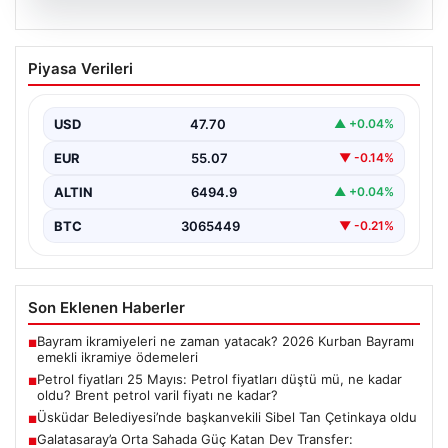
06.08.2026
Petrol fiyatları 25 Mayıs: Petrol fiyatları
Piyasa Verileri
düştü mü, ne kadar oldu? Brent petrol
varil fiyatı ne kadar?
USD
47.70
▲ +0.04%
EUR
55.07
▼ -0.14%
ALTIN
6494.9
▲ +0.04%
BTC
3065449
▼ -0.21%
Son Eklenen Haberler
Bayram ikramiyeleri ne zaman yatacak? 2026 Kurban Bayramı
■
emekli ikramiye ödemeleri
Petrol fiyatları 25 Mayıs: Petrol fiyatları düştü mü, ne kadar
■
oldu? Brent petrol varil fiyatı ne kadar?
Üsküdar Belediyesi’nde başkanvekili Sibel Tan Çetinkaya oldu
■
Galatasaray’a Orta Sahada Güç Katan Dev Transfer:
■