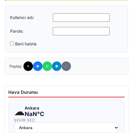
Kullanıcı adı:
Parola:
Beni hatırla
Paylaş:
Hava Durumu
☁
Ankara
NaN°C
ŞEHIR SEÇ