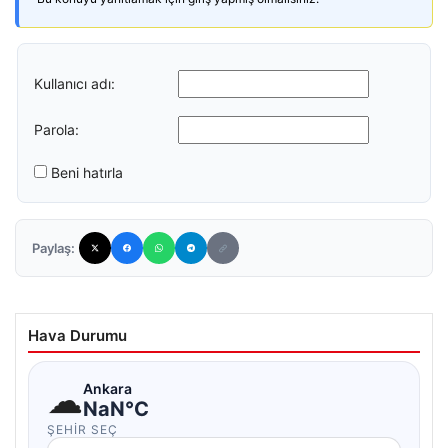
Kullanıcı adı:
Parola:
Beni hatırla
Paylaş:
Hava Durumu
☁
Ankara
NaN°C
ŞEHIR SEÇ