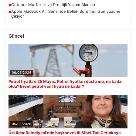
Outdoor Mutfaklar ve Prestijli Yaşam Alanları
■
Apple MacBook Air Serisinde Bellek Sorunları Gün yüzüne
■
Çıkıyor
Güncel
06/08/2026
Petrol fiyatları 25 Mayıs: Petrol fiyatları düştü mü, ne kadar
oldu? Brent petrol varil fiyatı ne kadar?
05/08/2026
Üsküdar Belediyesi’nde başkanvekili Sibel Tan Çetinkaya