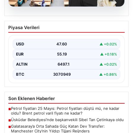
05.08.2026
Üsküdar Belediyesi’nde başkanvekili
Piyasa Verileri
Sibel Tan Çetinkaya oldu
USD
47.60
▲ +0.02%
EUR
55.19
▲ +0.18%
ALTIN
6497.1
▲ +0.02%
BTC
3070949
▲ +0.86%
Son Eklenen Haberler
Petrol fiyatları 25 Mayıs: Petrol fiyatları düştü mü, ne kadar
■
oldu? Brent petrol varil fiyatı ne kadar?
Üsküdar Belediyesi’nde başkanvekili Sibel Tan Çetinkaya oldu
■
Galatasaray’a Orta Sahada Güç Katan Dev Transfer:
■
Manchester City’nin Yıldızı Tijjani Reijnders