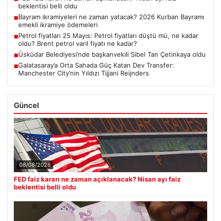
beklentisi belli oldu
Bayram ikramiyeleri ne zaman yatacak? 2026 Kurban Bayramı
■
emekli ikramiye ödemeleri
Petrol fiyatları 25 Mayıs: Petrol fiyatları düştü mü, ne kadar
■
oldu? Brent petrol varil fiyatı ne kadar?
Üsküdar Belediyesi’nde başkanvekili Sibel Tan Çetinkaya oldu
■
Galatasaray’a Orta Sahada Güç Katan Dev Transfer:
■
Manchester City’nin Yıldızı Tijjani Reijnders
Güncel
08/08/2026
FED faiz kararı ne zaman açıklanacak? Nisan ayı faiz
beklentisi belli oldu