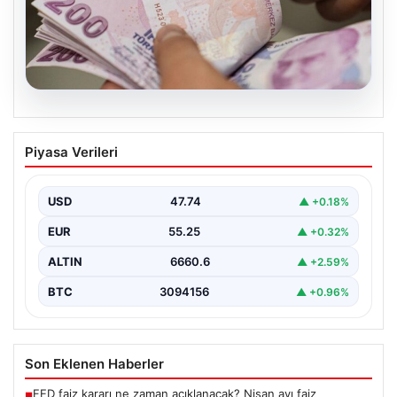
07.08.2026
Bayram ikramiyeleri ne zaman yatacak?
Piyasa Verileri
2026 Kurban Bayramı emekli ikramiye
ödemeleri
USD
47.74
▲ +0.18%
EUR
55.25
▲ +0.32%
ALTIN
6660.6
▲ +2.59%
BTC
3094156
▲ +0.96%
Son Eklenen Haberler
FED faiz kararı ne zaman açıklanacak? Nisan ayı faiz
■