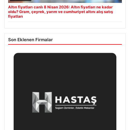
Altın fiyatları canlı 8 Nisan 2026: Altın fiyatları ne kadar
oldu? Gram, çeyrek, yarım ve cumhuriyet altını alış satış
fiyatları
Son Eklenen Firmalar