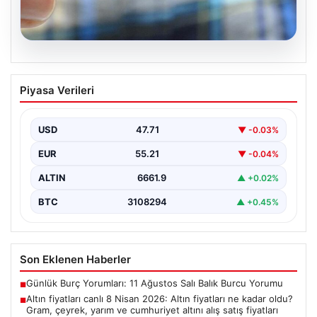
09.08.2026
Altın fiyatları canlı 8 Nisan 2026: Altın
Piyasa Verileri
fiyatları ne kadar oldu? Gram, çeyrek,
yarım ve cumhuriyet altını alış satış
fiyatları
USD
47.71
▼ -0.03%
EUR
55.21
▼ -0.04%
ALTIN
6661.9
▲ +0.02%
BTC
3108294
▲ +0.45%
Son Eklenen Haberler
Günlük Burç Yorumları: 11 Ağustos Salı Balık Burcu Yorumu
■
Altın fiyatları canlı 8 Nisan 2026: Altın fiyatları ne kadar oldu?
■
Gram, çeyrek, yarım ve cumhuriyet altını alış satış fiyatları