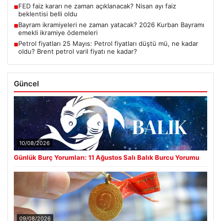
FED faiz kararı ne zaman açıklanacak? Nisan ayı faiz
■
beklentisi belli oldu
Bayram ikramiyeleri ne zaman yatacak? 2026 Kurban Bayramı
■
emekli ikramiye ödemeleri
Petrol fiyatları 25 Mayıs: Petrol fiyatları düştü mü, ne kadar
■
oldu? Brent petrol varil fiyatı ne kadar?
Güncel
10/08/2026
Günlük Burç Yorumları: 11 Ağustos Salı Balık Burcu Yorumu
09/08/2026