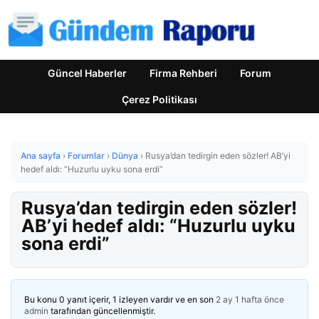
Güncel Haberler
Firma Rehberi
Forum
Çerez Politikası
Ana sayfa
›
Forumlar
›
Dünya
›
Rusya’dan tedirgin eden sözler! AB’yi
hedef aldı: “Huzurlu uyku sona erdi”
Rusya’dan tedirgin eden sözler!
AB’yi hedef aldı: “Huzurlu uyku
sona erdi”
Bu konu 0 yanıt içerir, 1 izleyen vardır ve en son
2 ay 1 hafta önce
admin
tarafından güncellenmiştir.