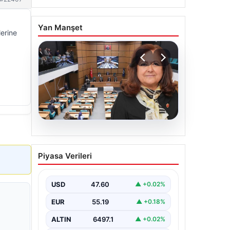
Yan Manşet
erine
05.08.2026
Üsküdar Belediyesi’nde
Piyasa Verileri
başkanvekili Sibel Tan
Çetinkaya oldu
USD
47.60
▲ +0.02%
EUR
55.19
▲ +0.18%
ALTIN
6497.1
▲ +0.02%