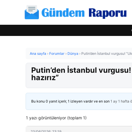
Ana sayfa
›
Forumlar
›
Dünya
›
Putin’den İstanbul vurgusu! “Uk
Putin’den İstanbul vurgusu!
hazırız”
Bu konu 0 yanıt içerir, 1 izleyen vardır ve en son
1 ay 1 hafta 
1 yazı görüntüleniyor (toplam 1)
23/06/2026: 23:19