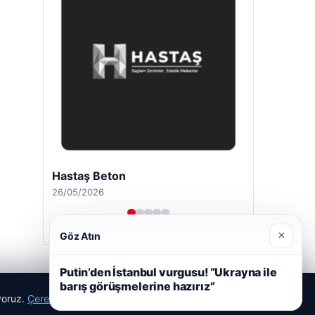
Hastaş Beton
26/05/2026
×
Göz Atın
Putin’den İstanbul vurgusu! “Ukrayna ile
barış görüşmelerine hazırız”
ıyoruz.
Çerez Politikamız
Reddet
Kabul Et