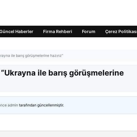
Güncel Haberler
Firma Rehberi
Forum
Çerez Politikas
rayna ile barış görüşmelerine hazırız”
 “Ukrayna ile barış görüşmelerine
önce
admin
tarafından güncellenmiştir.