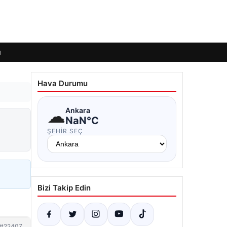
ı
Hava Durumu
☁
Ankara
NaN°C
ŞEHIR SEÇ
Bizi Takip Edin
#22407