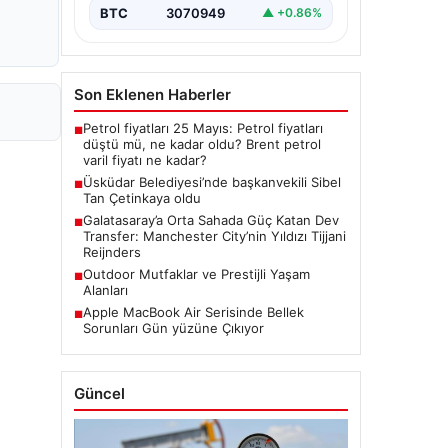
BTC
3070949
▲ +0.86%
Son Eklenen Haberler
Petrol fiyatları 25 Mayıs: Petrol fiyatları
■
düştü mü, ne kadar oldu? Brent petrol
varil fiyatı ne kadar?
Üsküdar Belediyesi’nde başkanvekili Sibel
■
Tan Çetinkaya oldu
Galatasaray’a Orta Sahada Güç Katan Dev
■
Transfer: Manchester City’nin Yıldızı Tijjani
Reijnders
Outdoor Mutfaklar ve Prestijli Yaşam
■
Alanları
Apple MacBook Air Serisinde Bellek
■
Sorunları Gün yüzüne Çıkıyor
Güncel