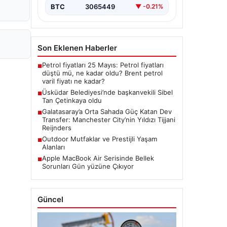
BTC
3065449
▼ -0.21%
Son Eklenen Haberler
Petrol fiyatları 25 Mayıs: Petrol fiyatları
■
düştü mü, ne kadar oldu? Brent petrol
varil fiyatı ne kadar?
Üsküdar Belediyesi’nde başkanvekili Sibel
■
Tan Çetinkaya oldu
Galatasaray’a Orta Sahada Güç Katan Dev
■
Transfer: Manchester City’nin Yıldızı Tijjani
Reijnders
Outdoor Mutfaklar ve Prestijli Yaşam
■
Alanları
Apple MacBook Air Serisinde Bellek
■
Sorunları Gün yüzüne Çıkıyor
Güncel