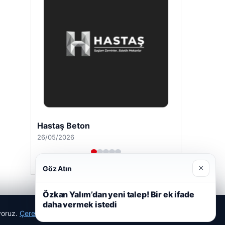
Hastaş Beton
26/05/2026
×
Göz Atın
Özkan Yalım’dan yeni talep! Bir ek ifade
daha vermek istedi
ıyoruz.
Çerez Politikamız
Reddet
Kabul Et