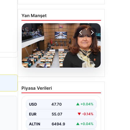
Yan Manşet
05.08.2026
Üsküdar Belediyesi’nde
Piyasa Verileri
başkanvekili Sibel Tan
Çetinkaya oldu
USD
47.70
▲ +0.04%
EUR
55.07
▼ -0.14%
ALTIN
6494.9
▲ +0.04%