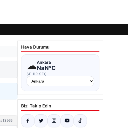
ı
Hava Durumu
☁
Ankara
NaN°C
ŞEHIR SEÇ
Bizi Takip Edin
#13965