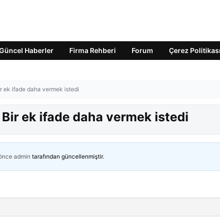
Güncel Haberler
Firma Rehberi
Forum
Çerez Politikas
r ek ifade daha vermek istedi
 Bir ek ifade daha vermek istedi
 önce
admin
tarafından güncellenmiştir.