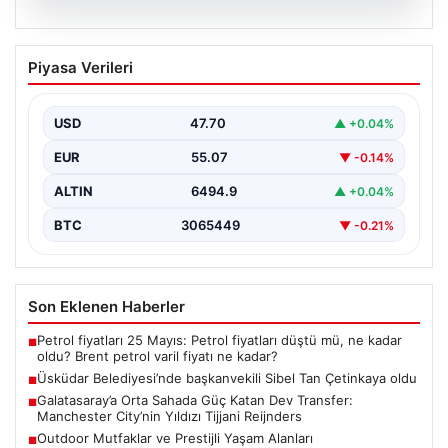
05.08.2026
Üsküdar Belediyesi’nde başkanvekili
Piyasa Verileri
Sibel Tan Çetinkaya oldu
USD
47.70
▲ +0.04%
EUR
55.07
▼ -0.14%
ALTIN
6494.9
▲ +0.04%
BTC
3065449
▼ -0.21%
Son Eklenen Haberler
Petrol fiyatları 25 Mayıs: Petrol fiyatları düştü mü, ne kadar
■
oldu? Brent petrol varil fiyatı ne kadar?
Üsküdar Belediyesi’nde başkanvekili Sibel Tan Çetinkaya oldu
■
Galatasaray’a Orta Sahada Güç Katan Dev Transfer:
■
Manchester City’nin Yıldızı Tijjani Reijnders
Outdoor Mutfaklar ve Prestijli Yaşam Alanları
■