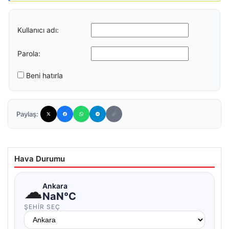
Kullanıcı adı:
Parola:
Beni hatırla
Paylaş:
Hava Durumu
☁
Ankara
NaN°C
ŞEHIR SEÇ