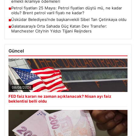
emekli ikramiye ödemeleri
Petrol fiyatları 25 Mayıs: Petrol fiyatları düştü mü, ne kadar
■
oldu? Brent petrol varil fiyatı ne kadar?
Üsküdar Belediyesi’nde başkanvekili Sibel Tan Çetinkaya oldu
■
Galatasaray’a Orta Sahada Güç Katan Dev Transfer:
■
Manchester City’nin Yıldızı Tijjani Reijnders
Güncel
08/08/2026
FED faiz kararı ne zaman açıklanacak? Nisan ayı faiz
beklentisi belli oldu