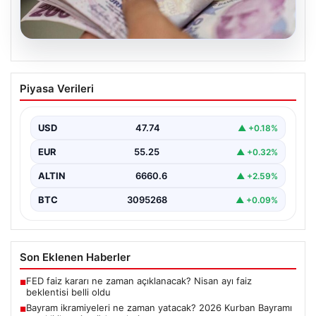
07.08.2026
Bayram ikramiyeleri ne zaman yatacak?
Piyasa Verileri
2026 Kurban Bayramı emekli ikramiye
ödemeleri
USD
47.74
▲ +0.18%
EUR
55.25
▲ +0.32%
ALTIN
6660.6
▲ +2.59%
BTC
3095268
▲ +0.09%
Son Eklenen Haberler
FED faiz kararı ne zaman açıklanacak? Nisan ayı faiz
■
beklentisi belli oldu
Bayram ikramiyeleri ne zaman yatacak? 2026 Kurban Bayramı
■