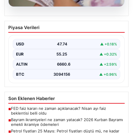
07.08.2026
Bayram ikramiyeleri ne zaman yatacak?
Piyasa Verileri
2026 Kurban Bayramı emekli ikramiye
ödemeleri
USD
47.74
▲ +0.18%
EUR
55.25
▲ +0.32%
ALTIN
6660.6
▲ +2.59%
BTC
3094156
▲ +0.96%
Son Eklenen Haberler
FED faiz kararı ne zaman açıklanacak? Nisan ayı faiz
■
beklentisi belli oldu
Bayram ikramiyeleri ne zaman yatacak? 2026 Kurban Bayramı
■
emekli ikramiye ödemeleri
Petrol fiyatları 25 Mayıs: Petrol fiyatları düştü mü, ne kadar
■