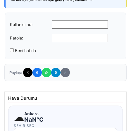
Kullanıcı adı:
Parola:
Beni hatırla
Paylaş:
Hava Durumu
☁
Ankara
NaN°C
ŞEHIR SEÇ