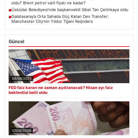
oldu? Brent petrol varil fiyatı ne kadar?
Üsküdar Belediyesi’nde başkanvekili Sibel Tan Çetinkaya oldu
■
Galatasaray’a Orta Sahada Güç Katan Dev Transfer:
■
Manchester City’nin Yıldızı Tijjani Reijnders
Güncel
08/08/2026
FED faiz kararı ne zaman açıklanacak? Nisan ayı faiz
beklentisi belli oldu
07/08/2026