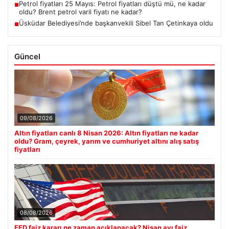
Petrol fiyatları 25 Mayıs: Petrol fiyatları düştü mü, ne kadar
■
oldu? Brent petrol varil fiyatı ne kadar?
Üsküdar Belediyesi’nde başkanvekili Sibel Tan Çetinkaya oldu
■
Güncel
09/08/2026
Altın fiyatları canlı 8 Nisan 2026: Altın fiyatları ne kadar
oldu? Gram, çeyrek, yarım ve cumhuriyet altını alış satış
fiyatları
08/08/2026
FED faiz kararı ne zaman açıklanacak? Nisan ayı faiz