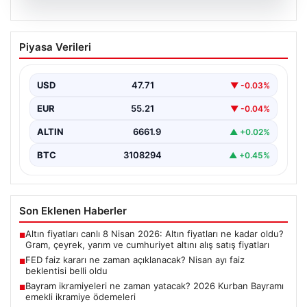
08.08.2026
FED faiz kararı ne zaman açıklanacak?
Piyasa Verileri
Nisan ayı faiz beklentisi belli oldu
USD
47.71
▼ -0.03%
EUR
55.21
▼ -0.04%
ALTIN
6661.9
▲ +0.02%
BTC
3108294
▲ +0.45%
Son Eklenen Haberler
Altın fiyatları canlı 8 Nisan 2026: Altın fiyatları ne kadar oldu?
■
Gram, çeyrek, yarım ve cumhuriyet altını alış satış fiyatları
FED faiz kararı ne zaman açıklanacak? Nisan ayı faiz
■
beklentisi belli oldu
Bayram ikramiyeleri ne zaman yatacak? 2026 Kurban Bayramı
■
emekli ikramiye ödemeleri