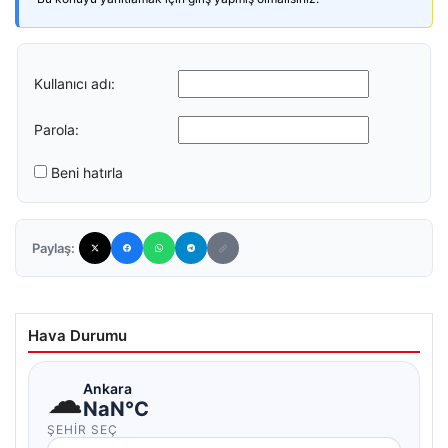
Kullanıcı adı:
Parola:
Beni hatırla
Paylaş:
Hava Durumu
☁
Ankara
NaN°C
ŞEHIR SEÇ