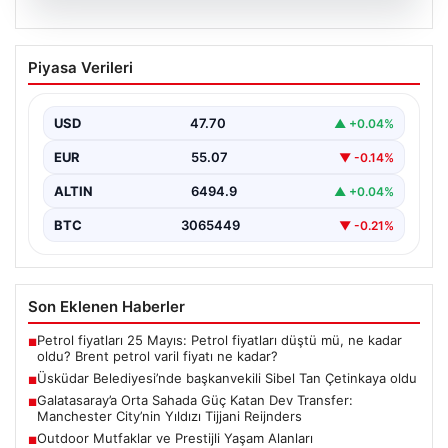
05.08.2026
Üsküdar Belediyesi’nde başkanvekili
Piyasa Verileri
Sibel Tan Çetinkaya oldu
USD
47.70
▲ +0.04%
EUR
55.07
▼ -0.14%
ALTIN
6494.9
▲ +0.04%
BTC
3065449
▼ -0.21%
Son Eklenen Haberler
Petrol fiyatları 25 Mayıs: Petrol fiyatları düştü mü, ne kadar
■
oldu? Brent petrol varil fiyatı ne kadar?
Üsküdar Belediyesi’nde başkanvekili Sibel Tan Çetinkaya oldu
■
Galatasaray’a Orta Sahada Güç Katan Dev Transfer:
■
Manchester City’nin Yıldızı Tijjani Reijnders
Outdoor Mutfaklar ve Prestijli Yaşam Alanları
■