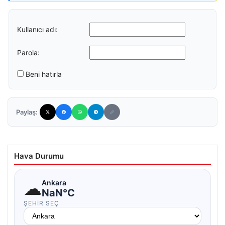
Kullanıcı adı:
Parola:
Beni hatırla
Paylaş:
Hava Durumu
☁
Ankara
NaN°C
ŞEHIR SEÇ