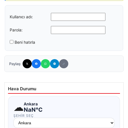
Kullanıcı adı:
Parola:
Beni hatırla
Paylaş:
Hava Durumu
☁
Ankara
NaN°C
ŞEHIR SEÇ