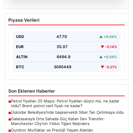
05.08.2026
Üsküdar Belediyesi’nde başkanvekili
Piyasa Verileri
Sibel Tan Çetinkaya oldu
USD
47.70
▲ +0.04%
EUR
55.07
▼ -0.14%
ALTIN
6494.9
▲ +0.04%
BTC
3065449
▼ -0.21%
Son Eklenen Haberler
Petrol fiyatları 25 Mayıs: Petrol fiyatları düştü mü, ne kadar
■
oldu? Brent petrol varil fiyatı ne kadar?
Üsküdar Belediyesi’nde başkanvekili Sibel Tan Çetinkaya oldu
■
Galatasaray’a Orta Sahada Güç Katan Dev Transfer:
■
Manchester City’nin Yıldızı Tijjani Reijnders
Outdoor Mutfaklar ve Prestijli Yaşam Alanları
■