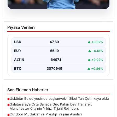
04.08.2026
Galatasaray’a Orta Sahada Güç Katan
Piyasa Verileri
Dev Transfer: Manchester City’nin
Yıldızı Tijjani Reijnders
USD
47.60
▲ +0.02%
Galatasaray, transfer çalışmalarını yoğunlaştırdığı yaz
döneminde önemli bir hamle yapmaya hazırlanıyor. Sarı-
EUR
55.19
▲ +0.18%
kırmızılı yönetim, özellikle…
ALTIN
6497.1
▲ +0.02%
BTC
3070949
▲ +0.86%
Son Eklenen Haberler
Üsküdar Belediyesi’nde başkanvekili Sibel Tan Çetinkaya oldu
■
Galatasaray’a Orta Sahada Güç Katan Dev Transfer:
■
Manchester City’nin Yıldızı Tijjani Reijnders
Outdoor Mutfaklar ve Prestijli Yaşam Alanları
■