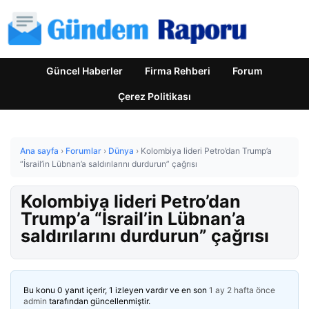
Güncel Haberler
Firma Rehberi
Forum
Çerez Politikası
Ana sayfa
›
Forumlar
›
Dünya
›
Kolombiya lideri Petro’dan Trump’a
“İsrail’in Lübnan’a saldırılarını durdurun” çağrısı
Kolombiya lideri Petro’dan
Trump’a “İsrail’in Lübnan’a
saldırılarını durdurun” çağrısı
Bu konu 0 yanıt içerir, 1 izleyen vardır ve en son
1 ay 2 hafta önce
admin
tarafından güncellenmiştir.