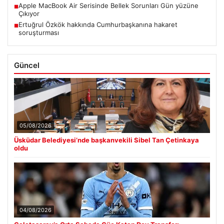
Apple MacBook Air Serisinde Bellek Sorunları Gün yüzüne
■
Çıkıyor
Ertuğrul Özkök hakkında Cumhurbaşkanına hakaret
■
soruşturması
Güncel
05/08/2026
Üsküdar Belediyesi’nde başkanvekili Sibel Tan Çetinkaya
oldu
04/08/2026