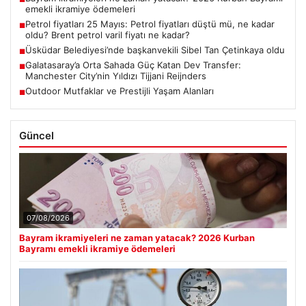
emekli ikramiye ödemeleri
Petrol fiyatları 25 Mayıs: Petrol fiyatları düştü mü, ne kadar
■
oldu? Brent petrol varil fiyatı ne kadar?
Üsküdar Belediyesi’nde başkanvekili Sibel Tan Çetinkaya oldu
■
Galatasaray’a Orta Sahada Güç Katan Dev Transfer:
■
Manchester City’nin Yıldızı Tijjani Reijnders
Outdoor Mutfaklar ve Prestijli Yaşam Alanları
■
Güncel
07/08/2026
Bayram ikramiyeleri ne zaman yatacak? 2026 Kurban
Bayramı emekli ikramiye ödemeleri