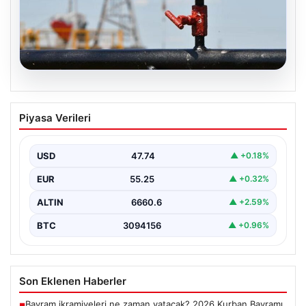
06.08.2026
Petrol fiyatları 25 Mayıs: Petrol fiyatları
Piyasa Verileri
düştü mü, ne kadar oldu? Brent petrol
varil fiyatı ne kadar?
USD
47.74
▲ +0.18%
EUR
55.25
▲ +0.32%
ALTIN
6660.6
▲ +2.59%
BTC
3094156
▲ +0.96%
Son Eklenen Haberler
Bayram ikramiyeleri ne zaman yatacak? 2026 Kurban Bayramı
■