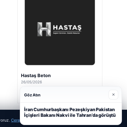
Hastaş Beton
26/05/2026
×
Göz Atın
İran Cumhurbaşkanı Pezeşkiyan Pakistan
İçişleri Bakanı Nakvi ile Tahran’da görüştü
ıyoruz.
Çerez Politikamız
Reddet
Kabul Et