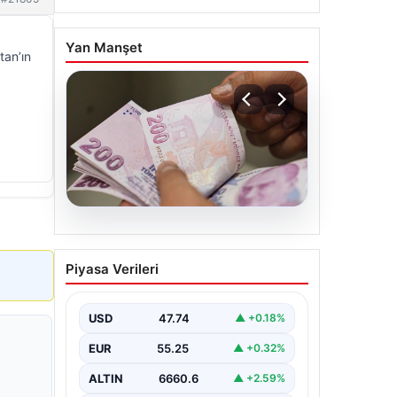
Yan Manşet
tan’ın
07.08.2026
Bayram ikramiyeleri ne
Piyasa Verileri
zaman yatacak? 2026
Kurban Bayramı emekli
ikramiye ödemeleri
USD
47.74
▲ +0.18%
EUR
55.25
▲ +0.32%
ALTIN
6660.6
▲ +2.59%