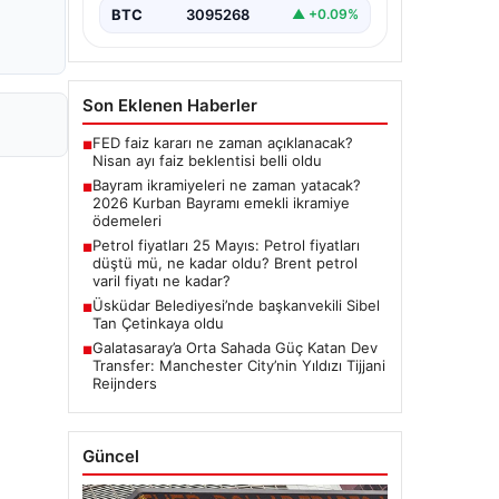
BTC
3095268
▲ +0.09%
Son Eklenen Haberler
FED faiz kararı ne zaman açıklanacak?
■
Nisan ayı faiz beklentisi belli oldu
Bayram ikramiyeleri ne zaman yatacak?
■
2026 Kurban Bayramı emekli ikramiye
ödemeleri
Petrol fiyatları 25 Mayıs: Petrol fiyatları
■
düştü mü, ne kadar oldu? Brent petrol
varil fiyatı ne kadar?
Üsküdar Belediyesi’nde başkanvekili Sibel
■
Tan Çetinkaya oldu
Galatasaray’a Orta Sahada Güç Katan Dev
■
Transfer: Manchester City’nin Yıldızı Tijjani
Reijnders
Güncel