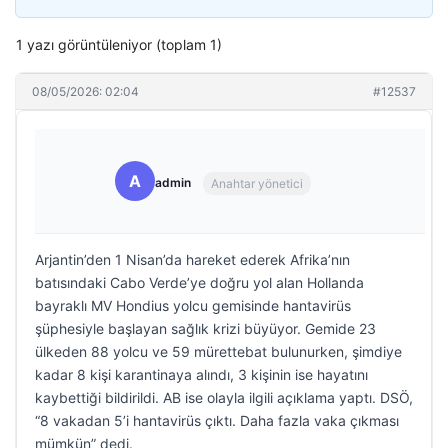
1 yazı görüntüleniyor (toplam 1)
08/05/2026: 02:04
#12537
A
admin
Anahtar yönetici
Arjantin’den 1 Nisan’da hareket ederek Afrika’nın
batısındaki Cabo Verde’ye doğru yol alan Hollanda
bayraklı MV Hondius yolcu gemisinde hantavirüs
şüphesiyle başlayan sağlık krizi büyüyor. Gemide 23
ülkeden 88 yolcu ve 59 mürettebat bulunurken, şimdiye
kadar 8 kişi karantinaya alındı, 3 kişinin ise hayatını
kaybettiği bildirildi. AB ise olayla ilgili açıklama yaptı. DSÖ,
“8 vakadan 5’i hantavirüs çıktı. Daha fazla vaka çıkması
mümkün” dedi.