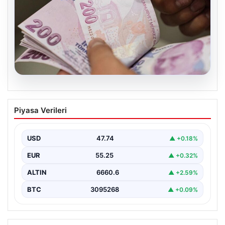
07.08.2026
Bayram ikramiyeleri ne zaman yatacak?
Piyasa Verileri
2026 Kurban Bayramı emekli ikramiye
ödemeleri
USD
47.74
▲ +0.18%
EUR
55.25
▲ +0.32%
ALTIN
6660.6
▲ +2.59%
BTC
3095268
▲ +0.09%