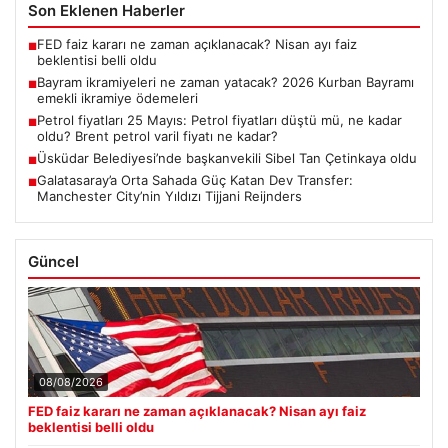
Son Eklenen Haberler
FED faiz kararı ne zaman açıklanacak? Nisan ayı faiz
■
beklentisi belli oldu
Bayram ikramiyeleri ne zaman yatacak? 2026 Kurban Bayramı
■
emekli ikramiye ödemeleri
Petrol fiyatları 25 Mayıs: Petrol fiyatları düştü mü, ne kadar
■
oldu? Brent petrol varil fiyatı ne kadar?
Üsküdar Belediyesi’nde başkanvekili Sibel Tan Çetinkaya oldu
■
Galatasaray’a Orta Sahada Güç Katan Dev Transfer:
■
Manchester City’nin Yıldızı Tijjani Reijnders
Güncel
08/08/2026
FED faiz kararı ne zaman açıklanacak? Nisan ayı faiz
beklentisi belli oldu