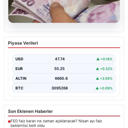
07.08.2026
Bayram ikramiyeleri ne zaman yatacak?
Piyasa Verileri
2026 Kurban Bayramı emekli ikramiye
ödemeleri
USD
47.74
▲ +0.18%
EUR
55.25
▲ +0.32%
ALTIN
6660.6
▲ +2.59%
BTC
3095268
▲ +0.09%
Son Eklenen Haberler
FED faiz kararı ne zaman açıklanacak? Nisan ayı faiz
■
beklentisi belli oldu