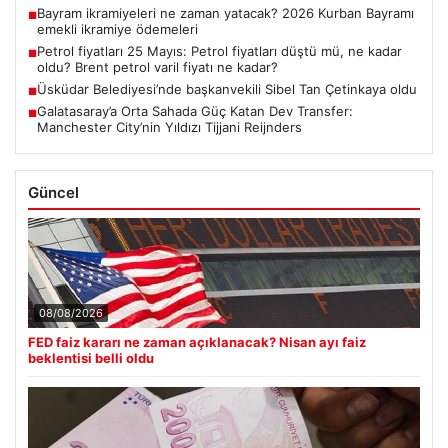
Bayram ikramiyeleri ne zaman yatacak? 2026 Kurban Bayramı
■
emekli ikramiye ödemeleri
Petrol fiyatları 25 Mayıs: Petrol fiyatları düştü mü, ne kadar
■
oldu? Brent petrol varil fiyatı ne kadar?
Üsküdar Belediyesi’nde başkanvekili Sibel Tan Çetinkaya oldu
■
Galatasaray’a Orta Sahada Güç Katan Dev Transfer:
■
Manchester City’nin Yıldızı Tijjani Reijnders
Güncel
08/08/2026
FED faiz kararı ne zaman açıklanacak? Nisan ayı faiz
beklentisi belli oldu