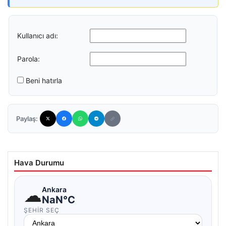
Kullanıcı adı:
Parola:
Beni hatırla
Paylaş:
Hava Durumu
☁
Ankara
NaN°C
ŞEHIR SEÇ