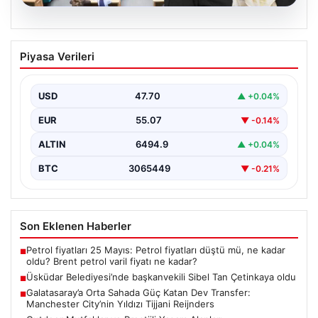
05.08.2026
Üsküdar Belediyesi’nde başkanvekili
Piyasa Verileri
Sibel Tan Çetinkaya oldu
USD
47.70
▲ +0.04%
EUR
55.07
▼ -0.14%
ALTIN
6494.9
▲ +0.04%
BTC
3065449
▼ -0.21%
Son Eklenen Haberler
Petrol fiyatları 25 Mayıs: Petrol fiyatları düştü mü, ne kadar
■
oldu? Brent petrol varil fiyatı ne kadar?
Üsküdar Belediyesi’nde başkanvekili Sibel Tan Çetinkaya oldu
■
Galatasaray’a Orta Sahada Güç Katan Dev Transfer:
■
Manchester City’nin Yıldızı Tijjani Reijnders