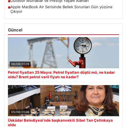
Outdoor Mutfaklar ve Prestijli Yaşam Alanları
■
Apple MacBook Air Serisinde Bellek Sorunları Gün yüzüne
■
Çıkıyor
Güncel
06/08/2026
Petrol fiyatları 25 Mayıs: Petrol fiyatları düştü mü, ne kadar
oldu? Brent petrol varil fiyatı ne kadar?
05/08/2026
Üsküdar Belediyesi’nde başkanvekili Sibel Tan Çetinkaya
oldu